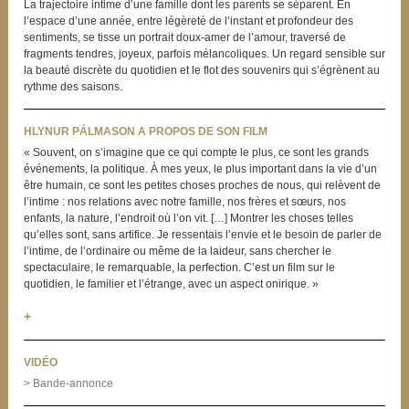
La trajectoire intime d’une famille dont les parents se séparent. En
l’espace d’une année, entre légèreté de l’instant et profondeur des
sentiments, se tisse un portrait doux-amer de l’amour, traversé de
fragments tendres, joyeux, parfois mélancoliques. Un regard sensible sur
la beauté discrète du quotidien et le flot des souvenirs qui s’égrènent au
rythme des saisons.
HLYNUR PÁLMASON A PROPOS DE SON FILM
« Souvent, on s’imagine que ce qui compte le plus, ce sont les grands
événements, la politique. À mes yeux, le plus important dans la vie d’un
être humain, ce sont les petites choses proches de nous, qui relèvent de
l’intime : nos relations avec notre famille, nos frères et sœurs, nos
enfants, la nature, l’endroit où l’on vit. […] Montrer les choses telles
qu’elles sont, sans artifice. Je ressentais l’envie et le besoin de parler de
l’intime, de l’ordinaire ou même de la laideur, sans chercher le
spectaculaire, le remarquable, la perfection. C’est un film sur le
quotidien, le familier et l’étrange, avec un aspect onirique. »
+
VIDÉO
> Bande-annonce