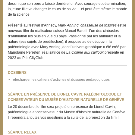
dessin que son père a laissé derrière lui. Avec courage et détermination,
la jeune fille va changer le cours de sa vie… et peut-être même le monde
de la science !
Présenté au festival d’Annecy,
Mary Anning, chasseuse de fossiles
est le
nouveau film du réalisateur suisse Marcel Barelli, l’un des cinéastes
d’animation les plus en vue du pays. Passionné par les animaux et la
nature (ses sujets de prédilection), il propose au de découvrir la
paléontologie avec Mary Anning, dont l’univers graphique a été créé par
Marjolaine Perreten, réalisatrice de
La Colline aux cailloux
présenté en
2023 au P’tit CityClub.
DOSSIERS
> Télécharger les cahiers d'activités et dossiers pédagogiques
SÉANCE EN PRÉSENCE DE LIONEL CAVIN, PALÉONTOLOGUE ET
CONSERVATEUR DU MUSÉE D’HISTOIRE NATURELLE DE GENÈVE
Le 20 décembre, le film sera projeté en présence de Lionel Cavin,
paléontologue et conservateur du Musée d’histoire naturelle de Genève.
Il répondra à toutes vos questions à la suite de la projection du film !
SÉANCE RELAX