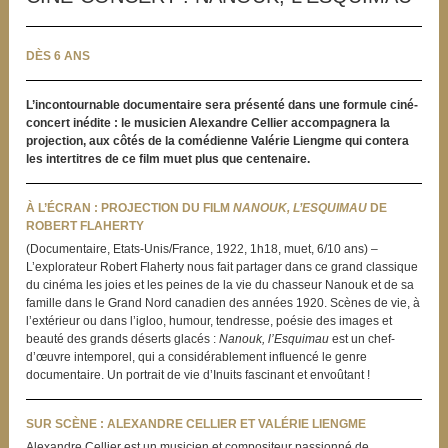
DÈS 6 ANS
L’incontournable documentaire sera présenté dans une formule ciné-
concert inédite : le musicien Alexandre Cellier accompagnera la
projection, aux côtés de la comédienne Valérie Liengme qui contera
les intertitres de ce film muet plus que centenaire.
À L’ÉCRAN : PROJECTION DU FILM
NANOUK, L’ESQUIMAU
DE
ROBERT FLAHERTY
(Documentaire, Etats-Unis/France, 1922, 1h18, muet, 6/10 ans) –
L’explorateur Robert Flaherty nous fait partager dans ce grand classique
du cinéma les joies et les peines de la vie du chasseur Nanouk et de sa
famille dans le Grand Nord canadien des années 1920. Scènes de vie, à
l’extérieur ou dans l’igloo, humour, tendresse, poésie des images et
beauté des grands déserts glacés :
Nanouk, l’Esquimau
est un chef-
d’œuvre intemporel, qui a considérablement influencé le genre
documentaire. Un portrait de vie d’Inuits fascinant et envoûtant !
SUR SCÈNE : ALEXANDRE CELLIER ET VALÉRIE LIENGME
Alexandre Cellier est un musicien et compositeur passionné de