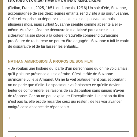
LES ENFANTS VONT BIEN
DE NATHAN AMBROSIONI
(Fiction, France, 2025, 1h51, en français, 12/16) Un soir d’été, Suzanne,
accompagnée de ses deux jeunes enfants, rend visite à sa sœur Jeanne.
Celle-ci est prise au dépourvu : elles ne se sont pas vues depuis
plusieurs mois, mais surtout Suzanne semble comme absente à elle-
même. Au réveil, Jeanne découvre le mot laissé par sa sœur. La
sidération laisse place à la colère lorsqu’elle comprend qu’aucune
procédure de recherche ne pourra être engagée : Suzanne a fait le choix
de disparaître et de lui laisser les enfants…
NATHAN AMBROSIONI À PROPOS DE SON FILM
« Je voulais une histoire qui parle d’un personnage qu’on ne voit jamais,
qu’il y ait une présence qui se dérobe. C’est le rôle de Suzanne
qu’incarne Juliette Armanet. On ne la voit pratiquement pas, et pourtant
on ne parle que d’elle. Le spectateur va fantasmer ce qu’elle devient,
tenter de comprendre les raisons de sa disparition sans jamais n’avoir
de réponse. Car on ne peut expliquer l’inexplicable. L’intention du film
n’est pas là, elle est de regarder ceux qui restent, de les voir avancer
malgré cette absence de réponses. »
+