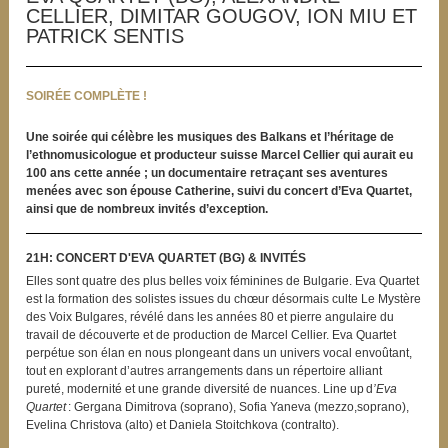
CELLIER, DIMITAR GOUGOV, ION MIU ET
PATRICK SENTIS
SOIRÉE COMPLÈTE
!
Une soirée qui célèbre les musiques des Balkans et l’héritage de
l’ethnomusicologue et producteur suisse Marcel Cellier qui aurait eu
100 ans cette année ; un documentaire retraçant ses aventures
menées avec son épouse Catherine, suivi du concert d’Eva Quartet,
ainsi que de nombreux invités d’exception.
21H: CONCERT D'EVA QUARTET (BG) & INVITÉS
Elles sont quatre des plus belles voix féminines de Bulgarie. Eva Quartet
est la formation des solistes issues du chœur désormais culte Le Mystère
des Voix Bulgares, révélé dans les années 80 et pierre angulaire du
travail de découverte et de production de Marcel Cellier. Eva Quartet
perpétue son élan en nous plongeant dans un univers vocal envoûtant,
tout en explorant d’autres arrangements dans un répertoire alliant
pureté, modernité et une grande diversité de nuances. Line up d
’Eva
Quartet
: Gergana Dimitrova (soprano), Sofia Yaneva (mezzo,soprano),
Evelina Christova (alto) et Daniela Stoitchkova (contralto).