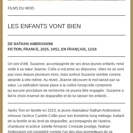
FILMS DU MOIS
LES ENFANTS VONT BIEN
DE NATHAN AMBROSIONI
FICTION, FRANCE, 2025, 1H51, EN FRANÇAIS, 12/16
Un soir d’été, Suzanne, accompagnée de ses deux jeunes enfants, rend
visite à sa sœur Jeanne. Celle-ci est prise au dépourvu : elles ne se sont
pas vues depuis plusieurs mois, mais surtout Suzanne semble comme
absente à elle-même. Au réveil, Jeanne découvre le mot laissé par sa
sœur. La sidération laisse place à la colère lorsqu’elle comprend
qu’aucune procédure de recherche ne pourra être engagée : Suzanne a
fait le choix insensé de disparaître et de lui laisser les enfants…
Après
Toni en famille
en 2023, le jeune réalisateur Nathan Ambrosioni
retrouve l'actrice Camille Cottin pour son troisième-long métrage, traitant
de la famille et du droit de disparaître, accompagnés de l'autrice,
chanteuse et actrice Juliette Armanet. Cinéaste prodige, Nathan
Ambrosioni est considéré comme l'un des plus prometteurs de sa