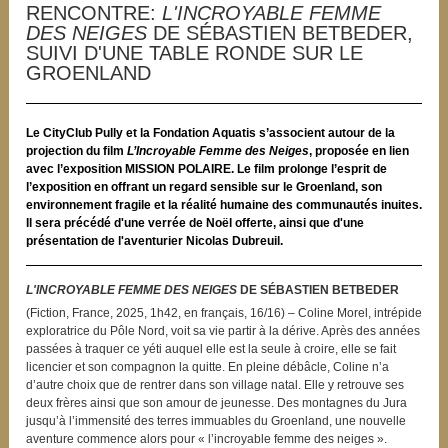
RENCONTRE:
L'INCROYABLE FEMME
DES NEIGES
DE SÉBASTIEN BETBEDER,
SUIVI D'UNE TABLE RONDE SUR LE
GROENLAND
Le CityClub Pully et la Fondation Aquatis s’associent autour de la
projection du film
L’Incroyable Femme des Neiges
, proposée en lien
avec l’exposition MISSION POLAIRE. Le film prolonge l’esprit de
l’exposition en offrant un regard sensible sur le Groenland, son
environnement fragile et la réalité humaine des communautés inuites.
Il sera précédé d'une verrée de Noël offerte, ainsi que d'une
présentation de l'aventurier Nicolas Dubreuil.
L'INCROYABLE FEMME DES NEIGES
DE SÉBASTIEN BETBEDER
(Fiction, France, 2025, 1h42, en français, 16/16) – Coline Morel, intrépide
exploratrice du Pôle Nord, voit sa vie partir à la dérive. Après des années
passées à traquer ce yéti auquel elle est la seule à croire, elle se fait
licencier et son compagnon la quitte. En pleine débâcle, Coline n’a
d’autre choix que de rentrer dans son village natal. Elle y retrouve ses
deux frères ainsi que son amour de jeunesse. Des montagnes du Jura
jusqu’à l’immensité des terres immuables du Groenland, une nouvelle
aventure commence alors pour « l’incroyable femme des neiges ».