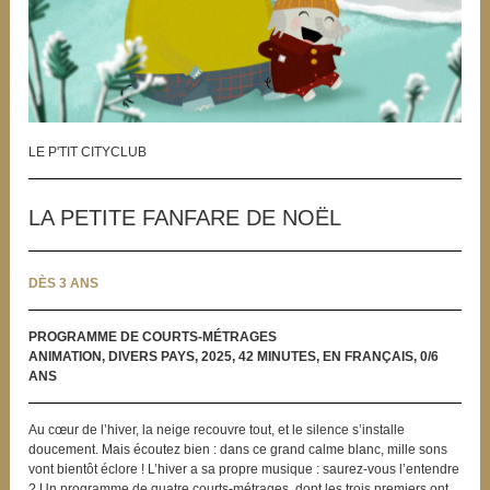
LE P'TIT CITYCLUB
LA PETITE FANFARE DE NOËL
DÈS 3 ANS
PROGRAMME DE COURTS-MÉTRAGES
ANIMATION, DIVERS PAYS, 2025, 42 MINUTES, EN FRANÇAIS, 0/6
ANS
Au cœur de l’hiver, la neige recouvre tout, et le silence s’installe
doucement. Mais écoutez bien : dans ce grand calme blanc, mille sons
vont bientôt éclore ! L’hiver a sa propre musique : saurez-vous l’entendre
? Un programme de quatre courts-métrages, dont les trois premiers ont