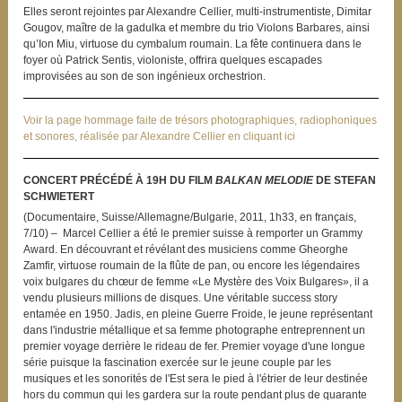
Elles seront rejointes par Alexandre Cellier, multi-instrumentiste, Dimitar
Gougov, maître de la gadulka et membre du trio Violons Barbares, ainsi
qu’Ion Miu, virtuose du cymbalum roumain. La fête continuera dans le
foyer où Patrick Sentis, violoniste, offrira quelques escapades
improvisées au son de son ingénieux orchestrion.
Voir la page hommage faite de trésors photographiques, radiophoniques
et sonores, réalisée par Alexandre Cellier en cliquant ici
CONCERT PRÉCÉDÉ À 19H DU FILM
BALKAN MELODIE
DE STEFAN
SCHWIETERT
(Documentaire, Suisse/Allemagne/Bulgarie, 2011, 1h33, en français,
7/10) – Marcel Cellier a été le premier suisse à remporter un Grammy
Award. En découvrant et révélant des musiciens comme Gheorghe
Zamfir, virtuose roumain de la flûte de pan, ou encore les légendaires
voix bulgares du chœur de femme «Le Mystère des Voix Bulgares», il a
vendu plusieurs millions de disques. Une véritable success story
entamée en 1950. Jadis, en pleine Guerre Froide, le jeune représentant
dans l'industrie métallique et sa femme photographe entreprennent un
premier voyage derrière le rideau de fer. Premier voyage d'une longue
série puisque la fascination exercée sur le jeune couple par les
musiques et les sonorités de l'Est sera le pied à l'étrier de leur destinée
hors du commun qui les gardera sur la route pendant plus de quarante