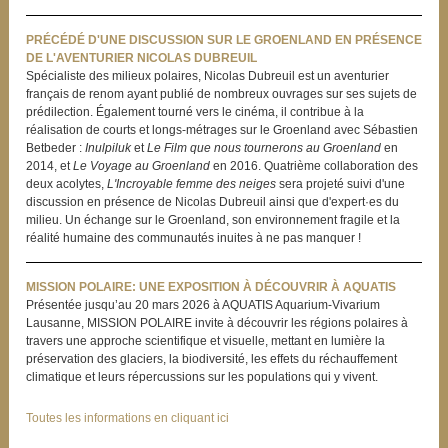
PRÉCÉDÉ D'UNE DISCUSSION SUR LE GROENLAND EN PRÉSENCE
DE L'AVENTURIER NICOLAS DUBREUIL
Spécialiste des milieux polaires, Nicolas Dubreuil est un aventurier
français de renom ayant publié de nombreux ouvrages sur ses sujets de
prédilection. Également tourné vers le cinéma, il contribue à la
réalisation de courts et longs-métrages sur le Groenland avec Sébastien
Betbeder :
Inulpiluk
et
Le Film que nous tournerons au Groenland
en
2014, et
Le Voyage au Groenland
en 2016. Quatrième collaboration des
deux acolytes,
L'Incroyable femme des neiges
sera projeté suivi d'une
discussion en présence de Nicolas Dubreuil ainsi que d'expert·es du
milieu. Un échange sur le Groenland, son environnement fragile et la
réalité humaine des communautés inuites à ne pas manquer !
MISSION POLAIRE: UNE EXPOSITION À DÉCOUVRIR À AQUATIS
Présentée jusqu’au 20 mars 2026 à AQUATIS Aquarium-Vivarium
Lausanne, MISSION POLAIRE invite à découvrir les régions polaires à
travers une approche scientifique et visuelle, mettant en lumière la
préservation des glaciers, la biodiversité, les effets du réchauffement
climatique et leurs répercussions sur les populations qui y vivent.
Toutes les informations en cliquant ici