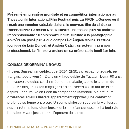
Présenté en première mondiale et en compétition internationale au
Thessaloniki International Film Festival puis au FIFDH à Genève où il
reçoit une mention spéciale du jury, le nouveau film du cinéaste
franco-suisse Germinal Roaux illustre une fois de plus sa maîtrise
impressionnante : il en ressort un film sublime à la photographie
envoûtante porté par le duo composé d'Ángela Molina, l’actrice
iconique de Luis Buñuel, et Andrés Catzin, un acteur maya non
professionnel. Le film sera projeté en sa présence le lundi 1er juin.
COSMOS
DE GERMINAL ROAUX
(Fiction, Suisse/France/Mexique, 2024, 2h30, v.o. espagnol sous-titrée
français, âge à venir) – Dans un village oublié du Yucatán, Lena, 68 ans,
une veuve esseulée condamnée par la maladie, croise le chemin de
Leon, 62 ans, un Indien maya gardien des secrets de la nature et des
esprits. Lena trouve en Leon un compagnon inattendu. Malgré leurs
différences et leurs univers apparemment opposés, une connexion
profonde se forme entre eux. Un conte philosophique sur la vieillesse,
ses transformations silencieuses et le lien d’amour essentiel à toute vie
humaine, vivant jusque dans l’épreuve de la mort.
GERMINAL ROAUX À PROPOS DE SON FILM