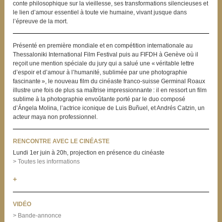
conte philosophique sur la vieillesse, ses transformations silencieuses et
le lien d’amour essentiel à toute vie humaine, vivant jusque dans
l’épreuve de la mort.
Présenté en première mondiale et en compétition internationale au
Thessaloniki International Film Festival puis au FIFDH à Genève où il
reçoit une mention spéciale du jury qui a salué une « véritable lettre
d’espoir et d’amour à l’humanité, sublimée par une photographie
fascinante », le nouveau film du cinéaste franco-suisse Germinal Roaux
illustre une fois de plus sa maîtrise impressionnante : il en ressort un film
sublime à la photographie envoûtante porté par le duo composé
d’Ángela Molina, l’actrice iconique de Luis Buñuel, et Andrés Catzin, un
acteur maya non professionnel.
RENCONTRE AVEC LE CINÉASTE
Lundi 1er juin à 20h, projection en présence du cinéaste
> Toutes les informations
+
VIDÉO
> Bande-annonce