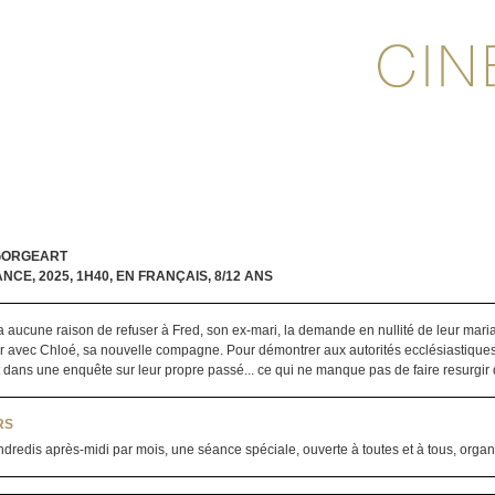
 GORGEART
ANCE, 2025, 1H40, EN FRANÇAIS, 8/12 ANS
a aucune raison de refuser à Fred, son ex-mari, la demande en nullité de leur mari
r avec Chloé, sa nouvelle compagne. Pour démontrer aux autorités ecclésiastiques 
dans une enquête sur leur propre passé... ce qui ne manque pas de faire resurgir 
RS
dredis après-midi par mois, une séance spéciale, ouverte à toutes et à tous, orga