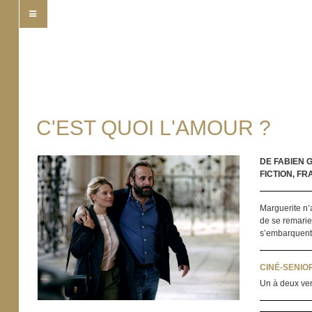
C'EST QUOI L'AMOUR ?
DE FABIEN
FICTION, FR
Marguerite n’
de se remarie
s’embarquent 
CINÉ-SENIO
Un à deux ven