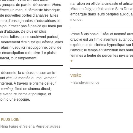
narration en off de la cinéaste et artis
s groupes de parole, découvrent
Notre
Miranda July, la réalisatrice Sara Dos
mêmes
, un manuel féministe historique
embarque dans leurs périples aux quat
 de nouvelles portes d’analyse. Elles
monde.
ontre d’enseignantes, d'éducatrices et
 pour tracer pas à pas ce qui finira par
lan d’attaque. De plus en plus
Primé à Visions du Réel et nommé aux
s les luttes qui se soulèvent partout,
of Love
est un film d’aventure autant q
mouvement féministe qui déferle, elles
expérience de cinéma hypnotique sur l
plaisir jusqu’ici insoupçonné, celui de
l’amour, le temps et l’ambition des ho
 émancipation collective. Le plaisir
femmes à tenter de percer les mystères
riarcat, tout simplement.
+
 décennie, la cinéaste et son amie
VIDÉO
 ont vécu la montée du mouvement
> Bande-annonce
intérieur. À travers le prisme de leur
 coming
, filmé en cinéma direct,
 aventure intime et politique, et
moin d’une époque.
 PLUS LOIN
 Nina Faure et Yéléna Perret et autres