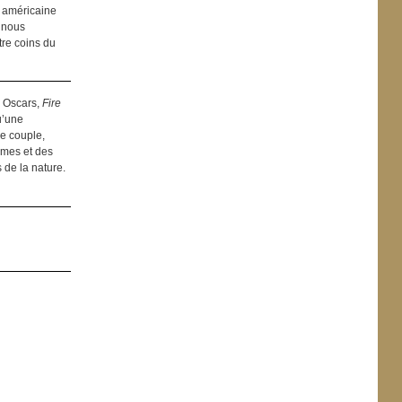
te américaine
a nous
re coins du
 Oscars,
Fire
u’une
e couple,
mmes et des
 de la nature.