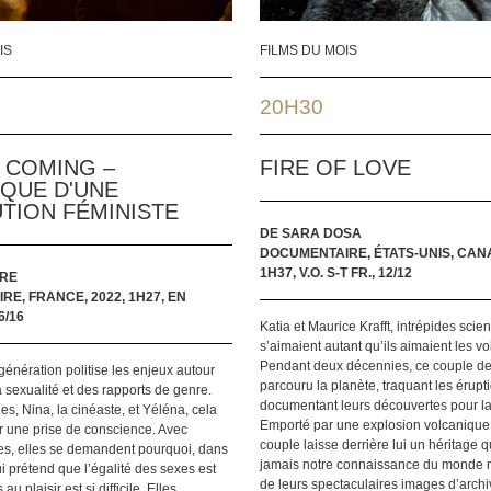
IS
FILMS DU MOIS
20H30
 COMING –
FIRE OF LOVE
QUE D'UNE
TION FÉMINISTE
DE SARA DOSA
DOCUMENTAIRE, ÉTATS-UNIS, CANA
1H37, V.O. S-T FR., 12/12
URE
E, FRANCE, 2022, 1H27, EN
6/16
Katia et Maurice Krafft, intrépides scien
s’aimaient autant qu’ils aimaient les vo
Pendant deux décennies, ce couple de
énération politise les enjeux autour
parcouru la planète, traquant les érupt
a sexualité et des rapports de genre.
documentant leurs découvertes pour la 
s, Nina, la cinéaste, et Yéléna, cela
Emporté par une explosion volcanique
une prise de conscience. Avec
couple laisse derrière lui un héritage q
es, elles se demandent pourquoi, dans
jamais notre connaissance du monde na
i prétend que l’égalité des sexes est
de leurs spectaculaires images d’archi
 au plaisir est si difficile. Elles