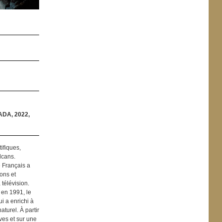
DA, 2022,
tifiques,
lcans.
 Français a
ions et
télévision.
 en 1991, le
ui a enrichi à
turel. À partir
ves et sur une