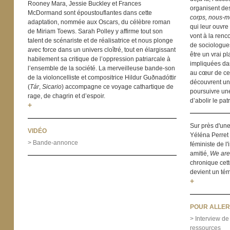
Rooney Mara, Jessie Buckley et Frances
organisent de
McDormand sont époustouflantes dans cette
corps, nous-
adaptation, nommée aux Oscars, du célèbre roman
qui leur ouvre
de Miriam Toews. Sarah Polley y affirme tout son
vont à la renc
talent de scénariste et de réalisatrice et nous plonge
de sociologues
avec force dans un univers cloîtré, tout en élargissant
être un vrai p
habilement sa critique de l’oppression patriarcale à
impliquées dan
l’ensemble de la société. La merveilleuse bande-son
au cœur de ce 
de la violoncelliste et compositrice Hildur Guðnadóttir
découvrent un 
(
Tár
,
Sicario
) accompagne ce voyage cathartique de
poursuivre une
rage, de chagrin et d’espoir.
d’abolir le pat
+
Sur près d'une
VIDÉO
Yéléna Perret
> Bande-annonce
féministe de l'
amitié,
We are
chronique cette
devient un té
+
POUR ALLER
> Interview de
ressources