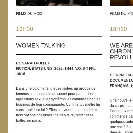
FILMS DU MOIS
FILMS DU MO
16H30
18H30
WOMEN TALKING
WE ARE
CHRONI
RÉVOLU
DE SARAH POLLEY
FICTION, ÉTATS-UNIS, 2022, 1H44, V.O. S-T FR.,
16/16
DE NINA FA
DOCUMENTAIR
FRANÇAIS, 1
Dans une colonie religieuse isolée, un groupe de
femmes se rassemble en secret pour parler des
agressions sexuelles systémiques commises par les
Une nouvelle g
hommes de leur communauté. Comment y mettre fin
du corps, de l
sans trahir leur foi ? Elles conviennent ensemble de
Pour deux amie
trois options possibles : ne rien faire, rester et se
commence par 
battre, ou partir.
quelques autr
une société qu
déjà là, l’accès