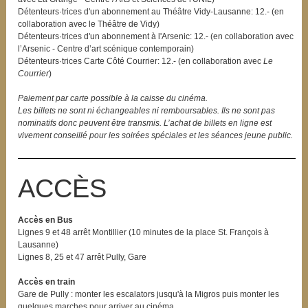
Détenteurs·trices d'un abonnement au Théâtre Vidy-Lausanne: 12.- (en
collaboration avec le Théâtre de Vidy)
Détenteurs·trices d'un abonnement à l'Arsenic: 12.- (en collaboration avec
l’Arsenic - Centre d’art scénique contemporain)
Détenteurs·trices Carte Côté Courrier: 12.- (en collaboration avec
Le
Courrier
)
Paiement par carte possible à la caisse du cinéma.
Les billets ne sont ni échangeables ni remboursables. Ils ne sont pas
nominatifs donc peuvent être transmis. L’achat de billets en ligne est
vivement conseillé pour les soirées spéciales et les séances jeune public.
ACCÈS
Accès en Bus
Lignes 9 et 48 arrêt Montillier (10 minutes de la place St. François à
Lausanne)
Lignes 8, 25 et 47 arrêt Pully, Gare
Accès en train
Gare de Pully : monter les escalators jusqu'à la Migros puis monter les
quelques marches pour arriver au cinéma.