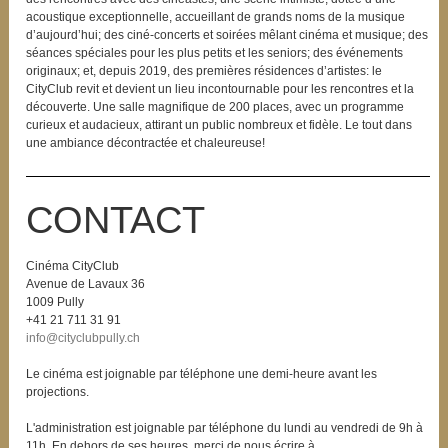
acoustique exceptionnelle, accueillant de grands noms de la musique
d’aujourd’hui; des ciné-concerts et soirées mêlant cinéma et musique; des
séances spéciales pour les plus petits et les seniors; des événements
originaux; et, depuis 2019, des premières résidences d’artistes: le
CityClub revit et devient un lieu incontournable pour les rencontres et la
découverte. Une salle magnifique de 200 places, avec un programme
curieux et audacieux, attirant un public nombreux et fidèle. Le tout dans
une ambiance décontractée et chaleureuse!
CONTACT
Cinéma CityClub
Avenue de Lavaux 36
1009 Pully
+41 21 711 31 91
info@cityclubpully.ch
Le cinéma est joignable par téléphone une demi-heure avant les
projections.
L'administration est joignable par téléphone du lundi au vendredi de 9h à
11h. En dehors de ses heures, merci de nous écrire à