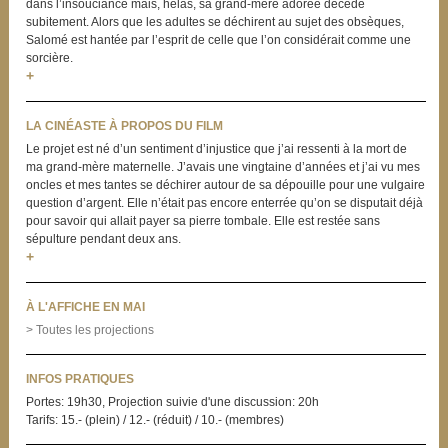
dans l’insouciance mais, hélas, sa grand-mère adorée décède
subitement. Alors que les adultes se déchirent au sujet des obsèques,
Salomé est hantée par l’esprit de celle que l’on considérait comme une
sorcière.
+
LA CINÉASTE À PROPOS DU FILM
Le projet est né d’un sentiment d’injustice que j’ai ressenti à la mort de
ma grand-mère maternelle. J’avais une vingtaine d’années et j’ai vu mes
oncles et mes tantes se déchirer autour de sa dépouille pour une vulgaire
question d’argent. Elle n’était pas encore enterrée qu’on se disputait déjà
pour savoir qui allait payer sa pierre tombale. Elle est restée sans
sépulture pendant deux ans.
+
À L'AFFICHE EN MAI
> Toutes les projections
INFOS PRATIQUES
Portes: 19h30, Projection suivie d'une discussion: 20h
Tarifs: 15.- (plein) / 12.- (réduit) / 10.- (membres)