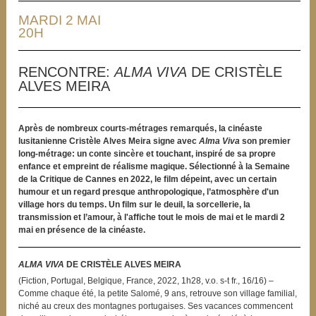
MARDI 2 MAI
20H
RENCONTRE:
ALMA VIVA
DE CRISTÈLE
ALVES MEIRA
Après de nombreux courts-métrages remarqués, la cinéaste
lusitanienne Cristèle Alves Meira signe avec
Alma Viva
son premier
long-métrage: un conte sincère et touchant, inspiré de sa propre
enfance et empreint de réalisme magique. Sélectionné à la Semaine
de la Critique de Cannes en 2022, le film dépeint, avec un certain
humour et un regard presque anthropologique, l’atmosphère d'un
village hors du temps. Un film sur le deuil, la sorcellerie, la
transmission et l’amour, à l'affiche tout le mois de mai et le mardi 2
mai en présence de la cinéaste.
ALMA VIVA
DE CRISTÈLE ALVES MEIRA
(Fiction, Portugal, Belgique, France, 2022, 1h28, v.o. s-t fr., 16/16) –
Comme chaque été, la petite Salomé, 9 ans, retrouve son village familial,
niché au creux des montagnes portugaises. Ses vacances commencent