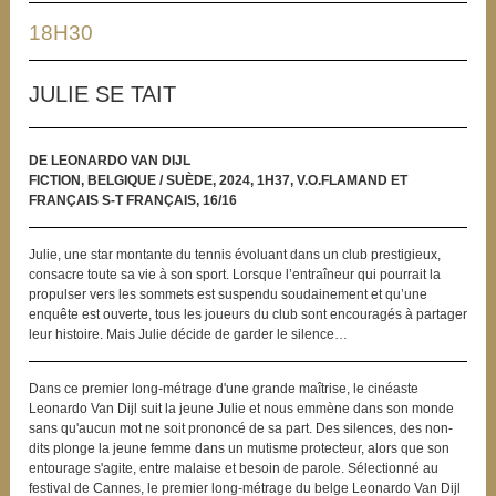
18H30
JULIE SE TAIT
DE LEONARDO VAN DIJL
FICTION, BELGIQUE / SUÈDE, 2024, 1H37, V.O.FLAMAND ET
FRANÇAIS S-T FRANÇAIS, 16/16
Julie, une star montante du tennis évoluant dans un club prestigieux,
consacre toute sa vie à son sport. Lorsque l’entraîneur qui pourrait la
propulser vers les sommets est suspendu soudainement et qu’une
enquête est ouverte, tous les joueurs du club sont encouragés à partager
leur histoire. Mais Julie décide de garder le silence…
Dans ce premier long-métrage d'une grande maîtrise, le cinéaste
Leonardo Van Dijl suit la jeune Julie et nous emmène dans son monde
sans qu'aucun mot ne soit prononcé de sa part. Des silences, des non-
dits plonge la jeune femme dans un mutisme protecteur, alors que son
entourage s'agite, entre malaise et besoin de parole. Sélectionné au
festival de Cannes, le premier long-métrage du belge Leonardo Van Dijl