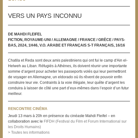
VERS UN PAYS INCONNU
DE MAHDI FLEIFEL
FICTION, ROYAUME-UNI / ALLEMAGNE / FRANCE / GRÈCE / PAYS-
BAS, 2024, 1H46, V.O. ARABE ET FRANÇAIS S-T FRANÇAIS, 16/16
Chatila et Reda sont deux amis palestiniens qui ont fui le camp d'Ain el-
Helweh au Liban. Réfugiés à Athènes, ils doivent réunir une importante
somme d’argent pour acheter les passeports volés qui leur permettront
de voyager en Allemagne, un eldorado où ils rêvent de pouvoir enfin
construire leur vie. Contraints à la voie illégale, leur quête d’argent les
conduira à laisser de côté une part d’eux-mêmes dans l’espoir d’un futur
meilleur.
RENCONTRE CINÉMA
Jeudi 13 mars à 20h en présence du cinéaste Mahdi Fleifel – en
collaboration avec le
FIFDH (Festival du Film et Forum International sur
les Droits Humains)
> Toutes les informations