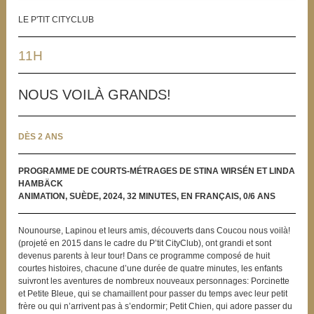
LE P'TIT CITYCLUB
11H
NOUS VOILÀ GRANDS!
DÈS 2 ANS
PROGRAMME DE COURTS-MÉTRAGES DE STINA WIRSÉN ET LINDA
HAMBÄCK
ANIMATION, SUÈDE, 2024, 32 MINUTES, EN FRANÇAIS, 0/6 ANS
Nounourse, Lapinou et leurs amis, découverts dans Coucou nous voilà!
(projeté en 2015 dans le cadre du P’tit CityClub), ont grandi et sont
devenus parents à leur tour! Dans ce programme composé de huit
courtes histoires, chacune d’une durée de quatre minutes, les enfants
suivront les aventures de nombreux nouveaux personnages: Porcinette
et Petite Bleue, qui se chamaillent pour passer du temps avec leur petit
frère ou qui n’arrivent pas à s’endormir; Petit Chien, qui adore passer du