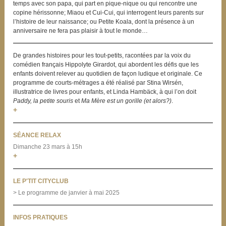
temps avec son papa, qui part en pique-nique ou qui rencontre une
copine hérissonne; Miaou et Cui-Cui, qui interrogent leurs parents sur
l’histoire de leur naissance; ou Petite Koala, dont la présence à un
anniversaire ne fera pas plaisir à tout le monde…
De grandes histoires pour les tout-petits, racontées par la voix du
comédien français Hippolyte Girardot, qui abordent les défis que les
enfants doivent relever au quotidien de façon ludique et originale. Ce
programme de courts-métrages a été réalisé par Stina Wirsén,
illustratrice de livres pour enfants, et Linda Hambäck, à qui l’on doit
Paddy, la petite souris
et
Ma Mère est un gorille (et alors?)
.
+
SÉANCE RELAX
Dimanche 23 mars à 15h
+
LE P'TIT CITYCLUB
> Le programme de janvier à mai 2025
INFOS PRATIQUES