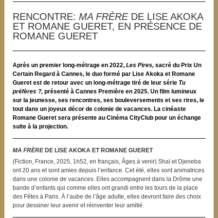
RENCONTRE:
MA FRÈRE
DE LISE AKOKA
ET ROMANE GUERET, EN PRÉSENCE DE
ROMANE GUERET
Après un premier long-métrage en 2022,
Les Pires,
sacré du Prix Un
Certain Regard à Cannes, le duo formé par Lise Akoka et Romane
Gueret est de retour avec un long-métrage tiré de leur série
Tu
préfères ?,
présenté à Cannes Première en 2025. Un film lumineux
sur la jeunesse, ses rencontres, ses bouleversements et ses rires, le
tout dans un joyeux décor de colonie de vacances. La cinéaste
Romane Gueret sera présente au Cinéma CityClub pour un échange
suite à la projection.
MA FRÈRE
DE LISE AKOKA ET ROMANE GUERET
(Fiction, France, 2025, 1h52, en français, Âges à venir) Shaï et Djeneba
ont 20 ans et sont amies depuis l’enfance. Cet été, elles sont animatrices
dans une colonie de vacances. Elles accompagnent dans la Drôme une
bande d’enfants qui comme elles ont grandi entre les tours de la place
des Fêtes à Paris. À l’aube de l’âge adulte, elles devront faire des choix
pour dessiner leur avenir et réinventer leur amitié.