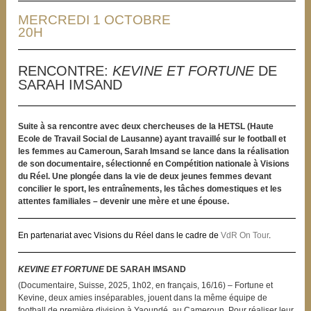
MERCREDI 1 OCTOBRE
20H
RENCONTRE:
KEVINE ET FORTUNE
DE
SARAH IMSAND
Suite à sa rencontre avec deux chercheuses de la HETSL (Haute
Ecole de Travail Social de Lausanne) ayant travaillé sur le football et
les femmes au Cameroun, Sarah Imsand se lance dans la réalisation
de son documentaire, sélectionné en Compétition nationale à Visions
du Réel. Une plongée dans la vie de deux jeunes femmes devant
concilier le sport, les entraînements, les tâches domestiques et les
attentes familiales – devenir une mère et une épouse.
En partenariat avec Visions du Réel dans le cadre de
VdR On Tour
.
KEVINE ET FORTUNE
DE SARAH IMSAND
(Documentaire, Suisse, 2025, 1h02, en français, 16/16) – Fortune et
Kevine, deux amies inséparables, jouent dans la même équipe de
football de première division à Yaoundé, au Cameroun. Pour réaliser leur