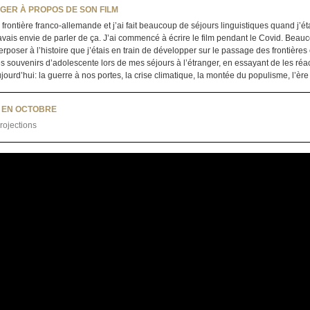
GER À PROPOS DE SON FILM
 frontière franco-allemande et j’ai fait beaucoup de séjours linguistiques quand j’e
avais envie de parler de ça. J’ai commencé à écrire le film pendant le Covid. Beauco
poser à l’histoire que j’étais en train de développer sur le passage des frontières
 souvenirs d’adolescente lors de mes séjours à l’étranger, en essayant de les réact
urd’hui: la guerre à nos portes, la crise climatique, la montée du populisme, l’ère de
E EN OCTOBRE
rojections