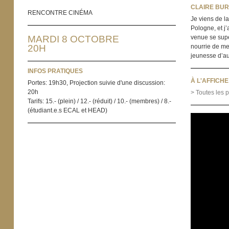
CLAIRE BUR
RENCONTRE CINÉMA
Je viens de la
Pologne, et j’
venue se super
MARDI 8 OCTOBRE
nourrie de mes
20H
jeunesse d’aujo
INFOS PRATIQUES
À L'AFFICH
Portes: 19h30, Projection suivie d'une discussion:
20h
> Toutes les p
Tarifs: 15.- (plein) / 12.- (réduit) / 10.- (membres) / 8.-
(étudiant.e.s ECAL et HEAD)