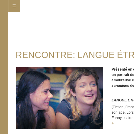
RENCONTRE: LANGUE ÉTR
Présenté en 
un portrait d
amoureuse et 
sanguine
s d
LANGUE ÉT
(Fiction, Fran
son âge. Lors
Fanny est trou
+