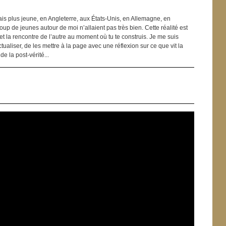
́tais plus jeune, en Angleterre, aux États-Unis, en Allemagne, en
up de jeunes autour de moi n’allaient pas très bien. Cette réalité est
 et la rencontre de l’autre au moment où tu te construis. Je me suis
ualiser, de les mettre à la page avec une réflexion sur ce que vit la
 la post-vérité...