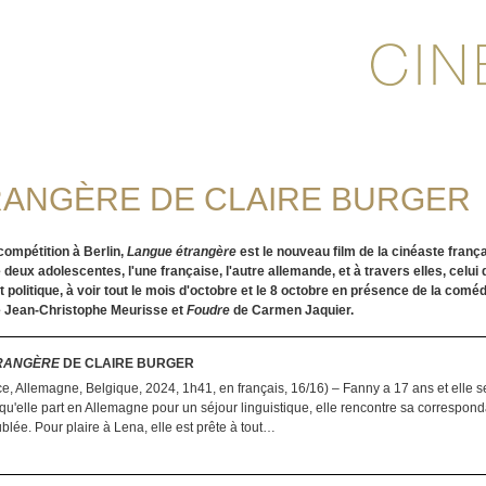
ANGÈRE DE CLAIRE BURGER
compétition à Berlin,
Langue étrangère
est le nouveau film de la cinéaste franç
e deux adolescentes, l'une française, l'autre allemande, et à travers elles, celu
politique, à voir tout le mois d'octobre et le 8 octobre en présence de la comé
e Jean-Christophe Meurisse et
Foudre
de Carmen Jaquier.
RANGÈRE
DE CLAIRE BURGER
ce, Allemagne, Belgique, 2024, 1h41, en français, 16/16) – Fanny a 17 ans et elle s
qu'elle part en Allemagne pour un séjour linguistique, elle rencontre sa correspon
blée. Pour plaire à Lena, elle est prête à tout…