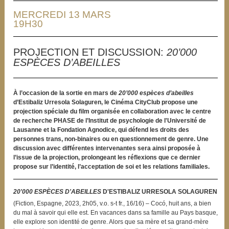
MERCREDI 13 MARS
19H30
PROJECTION ET DISCUSSION:
20’000
ESPÈCES D’ABEILLES
À l’occasion de la sortie en mars de
20’000 espèces d’abeilles
d’Estibaliz Urresola Solaguren, le Cinéma CityClub propose une
projection spéciale du film organisée en collaboration avec le centre
de recherche PHASE de l’Institut de psychologie de l'Université de
Lausanne et la Fondation Agnodice, qui défend les droits des
personnes trans, non-binaires ou en questionnement de genre. Une
discussion avec différentes intervenantes sera ainsi proposée à
l’issue de la projection, prolongeant les réflexions que ce dernier
propose sur l’identité, l’acceptation de soi et les relations familiales.
20'000 ESPÈCES D'ABEILLES
D'ESTIBALIZ URRESOLA SOLAGUREN
(Fiction, Espagne, 2023, 2h05, v.o. s-t fr., 16/16) – Cocó, huit ans, a bien
du mal à savoir qui elle est. En vacances dans sa famille au Pays basque,
elle explore son identité de genre. Alors que sa mère et sa grand-mère