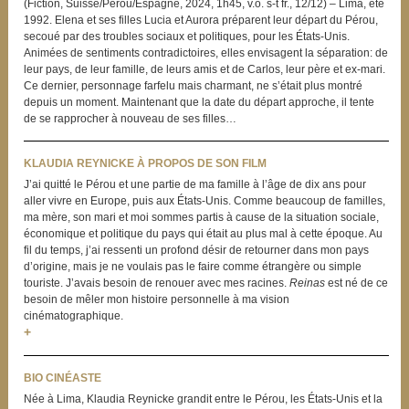
(Fiction, Suisse/Pérou/Espagne, 2024, 1h45, v.o. s-t fr., 12/12) – Lima, été
1992. Elena et ses filles Lucia et Aurora préparent leur départ du Pérou,
secoué par des troubles sociaux et politiques, pour les États-Unis.
Animées de sentiments contradictoires, elles envisagent la séparation: de
leur pays, de leur famille, de leurs amis et de Carlos, leur père et ex-mari.
Ce dernier, personnage farfelu mais charmant, ne s’était plus montré
depuis un moment. Maintenant que la date du départ approche, il tente
de se rapprocher à nouveau de ses filles…
KLAUDIA REYNICKE À PROPOS DE SON FILM
J’ai quitté le Pérou et une partie de ma famille à l’âge de dix ans pour
aller vivre en Europe, puis aux États-Unis. Comme beaucoup de familles,
ma mère, son mari et moi sommes partis à cause de la situation sociale,
économique et politique du pays qui était au plus mal à cette époque. Au
fil du temps, j’ai ressenti un profond désir de retourner dans mon pays
d’origine, mais je ne voulais pas le faire comme étrangère ou simple
touriste. J’avais besoin de renouer avec mes racines.
Reinas
est né de ce
besoin de mêler mon histoire personnelle à ma vision
cinématographique.
+
BIO CINÉASTE
Née à Lima, Klaudia Reynicke grandit entre le Pérou, les États-Unis et la