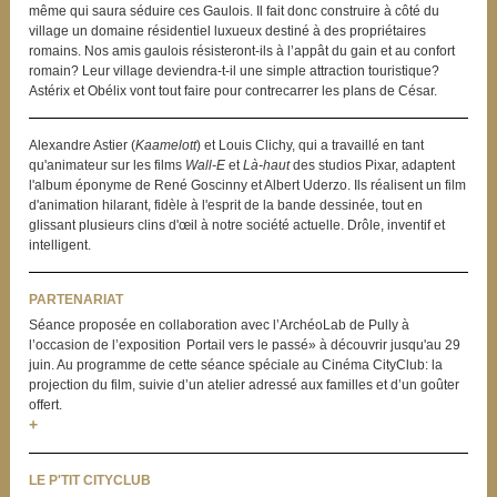
même qui saura séduire ces Gaulois. Il fait donc construire à côté du
village un domaine résidentiel luxueux destiné à des propriétaires
romains. Nos amis gaulois résisteront-ils à l’appât du gain et au confort
romain? Leur village deviendra-t-il une simple attraction touristique?
Astérix et Obélix vont tout faire pour contrecarrer les plans de César.
Alexandre Astier (
Kaamelott
) et Louis Clichy, qui a travaillé en tant
qu'animateur sur les films
Wall-E
et
Là-haut
des studios Pixar, adaptent
l'album éponyme de René Goscinny et Albert Uderzo. Ils réalisent un film
d'animation hilarant, fidèle à l'esprit de la bande dessinée, tout en
glissant plusieurs clins d'œil à notre société actuelle. Drôle, inventif et
intelligent.
PARTENARIAT
Séance proposée en collaboration avec l’ArchéoLab de Pully à
l’occasion de l’exposition Portail vers le passé» à découvrir jusqu'au 29
juin. Au programme de cette séance spéciale au Cinéma CityClub: la
projection du film, suivie d’un atelier adressé aux familles et d’un goûter
offert.
+
LE P'TIT CITYCLUB