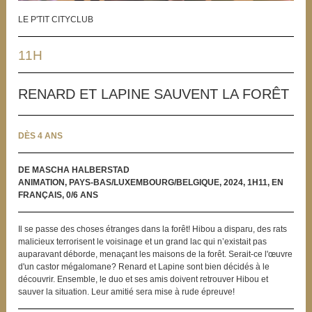
LE P'TIT CITYCLUB
11H
RENARD ET LAPINE SAUVENT LA FORÊT
DÈS 4 ANS
DE MASCHA HALBERSTAD
ANIMATION, PAYS-BAS/LUXEMBOURG/BELGIQUE, 2024, 1H11, EN
FRANÇAIS, 0/6 ANS
Il se passe des choses étranges dans la forêt! Hibou a disparu, des rats
malicieux terrorisent le voisinage et un grand lac qui n’existait pas
auparavant déborde, menaçant les maisons de la forêt. Serait-ce l'œuvre
d'un castor mégalomane? Renard et Lapine sont bien décidés à le
découvrir. Ensemble, le duo et ses amis doivent retrouver Hibou et
sauver la situation. Leur amitié sera mise à rude épreuve!