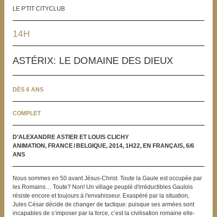
LE P'TIT CITYCLUB
14H
ASTÉRIX: LE DOMAINE DES DIEUX
DÈS 6 ANS
COMPLET
D’ALEXANDRE ASTIER ET LOUIS CLICHY
ANIMATION, FRANCE / BELGIQUE, 2014, 1H22, EN FRANÇAIS, 6/6
ANS
Nous sommes en 50 avant Jésus-Christ. Toute la Gaule est occupée par
les Romains… Toute? Non! Un village peuplé d'irréductibles Gaulois
résiste encore et toujours à l'envahisseur. Exaspéré par la situation,
Jules César décide de changer de tactique: puisque ses armées sont
incapables de s’imposer par la force, c’est la civilisation romaine elle-