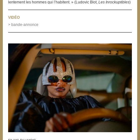
lentement les hommes qui l’habitent. » (Ludovic Blot,
Les Inrockuptibles
)
VIDÉO
> bande-annonce