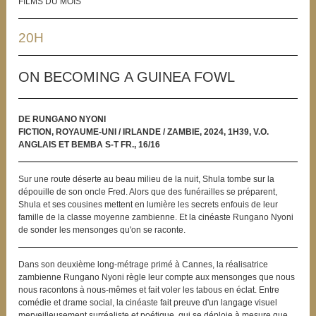
FILMS DU MOIS
20H
ON BECOMING A GUINEA FOWL
DE RUNGANO NYONI
FICTION, ROYAUME-UNI / IRLANDE / ZAMBIE, 2024, 1H39, V.O.
ANGLAIS ET BEMBA S-T FR., 16/16
Sur une route déserte au beau milieu de la nuit, Shula tombe sur la
dépouille de son oncle Fred. Alors que des funérailles se préparent,
Shula et ses cousines mettent en lumière les secrets enfouis de leur
famille de la classe moyenne zambienne. Et la cinéaste Rungano Nyoni
de sonder les mensonges qu'on se raconte.
Dans son deuxième long-métrage primé à Cannes, la réalisatrice
zambienne Rungano Nyoni règle leur compte aux mensonges que nous
nous racontons à nous-mêmes et fait voler les tabous en éclat. Entre
comédie et drame social, la cinéaste fait preuve d'un langage visuel
merveilleusement surréaliste et poétique, qui se déploie à mesure que