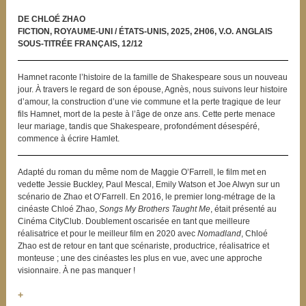
DE CHLOÉ ZHAO
FICTION, ROYAUME-UNI / ÉTATS-UNIS, 2025, 2H06, V.O. ANGLAIS
SOUS-TITRÉE FRANÇAIS, 12/12
Hamnet raconte l’histoire de la famille de Shakespeare sous un nouveau
jour. À travers le regard de son épouse, Agnès, nous suivons leur histoire
d’amour, la construction d’une vie commune et la perte tragique de leur
fils Hamnet, mort de la peste à l’âge de onze ans. Cette perte menace
leur mariage, tandis que Shakespeare, profondément désespéré,
commence à écrire Hamlet.
Adapté du roman du même nom de Maggie O’Farrell, le film met en
vedette Jessie Buckley, Paul Mescal, Emily Watson et Joe Alwyn sur un
scénario de Zhao et O’Farrell. En 2016, le premier long-métrage de la
cinéaste Chloé Zhao,
Songs My Brothers Taught Me
, était présenté au
Cinéma CityClub. Doublement oscarisée en tant que meilleure
réalisatrice et pour le meilleur film en 2020 avec
Nomadland
, Chloé
Zhao est de retour en tant que scénariste, productrice, réalisatrice et
monteuse ; une des cinéastes les plus en vue, avec une approche
visionnaire. À ne pas manquer !
+