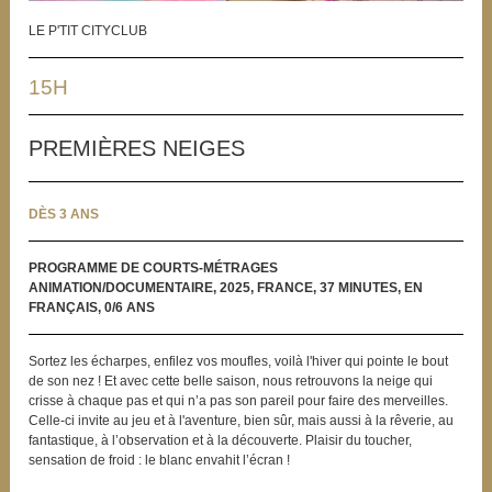
LE P'TIT CITYCLUB
15H
PREMIÈRES NEIGES
DÈS 3 ANS
PROGRAMME DE COURTS-MÉTRAGES
ANIMATION/DOCUMENTAIRE, 2025, FRANCE, 37 MINUTES, EN
FRANÇAIS, 0/6 ANS
Sortez les écharpes, enfilez vos moufles, voilà l'hiver qui pointe le bout
de son nez ! Et avec cette belle saison, nous retrouvons la neige qui
crisse à chaque pas et qui n’a pas son pareil pour faire des merveilles.
Celle-ci invite au jeu et à l'aventure, bien sûr, mais aussi à la rêverie, au
fantastique, à l’observation et à la découverte. Plaisir du toucher,
sensation de froid : le blanc envahit l’écran !