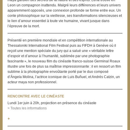
Leon un compagnon inattendu. Malgré leurs différences et leurs univers
apparemment opposés, une connexion profonde se forme entre eux. Un
conte philosophique sur la vieillesse, ses transformations silencieuses et
le lien d’amour essentiel à toute vie humaine, vivant jusque dans
l’épreuve de la mort.
Présenté en première mondiale et en compétition internationale au
Thessaloniki International Film Festival puis au FIFDH à Genève où il
reçoit une mention spéciale du jury qui a salué une « véritable lettre
d’espoir et d’amour à l’humanité, sublimée par une photographie
fascinante », le nouveau film du cinéaste franco-suisse Germinal Roaux
illustre une fois de plus sa maîtrise impressionnante : il en ressort un film
sublime à la photographie envoûtante porté par le duo composé
d’Ángela Molina, l’actrice iconique de Luis Buñuel, et Andrés Catzin, un
acteur maya non professionnel.
RENCONTRE AVEC LE CINÉASTE
Lundi 1er juin à 20h, projection en présence du cinéaste
> Toutes les informations
+