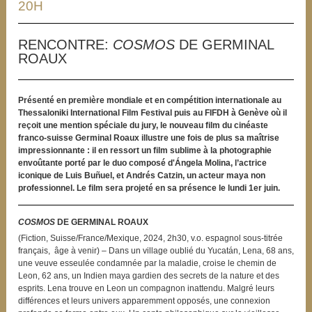
20H
RENCONTRE:
COSMOS
DE GERMINAL
ROAUX
Présenté en première mondiale et en compétition internationale au
Thessaloniki International Film Festival puis au FIFDH à Genève où il
reçoit une mention spéciale du jury, le nouveau film du cinéaste
franco-suisse Germinal Roaux illustre une fois de plus sa maîtrise
impressionnante : il en ressort un film sublime à la photographie
envoûtante porté par le duo composé d'Ángela Molina, l’actrice
iconique de Luis Buñuel, et Andrés Catzin, un acteur maya non
professionnel. Le film sera projeté en sa présence le lundi 1er juin.
COSMOS
DE GERMINAL ROAUX
(Fiction, Suisse/France/Mexique, 2024, 2h30, v.o. espagnol sous-titrée
français, âge à venir) – Dans un village oublié du Yucatán, Lena, 68 ans,
une veuve esseulée condamnée par la maladie, croise le chemin de
Leon, 62 ans, un Indien maya gardien des secrets de la nature et des
esprits. Lena trouve en Leon un compagnon inattendu. Malgré leurs
différences et leurs univers apparemment opposés, une connexion