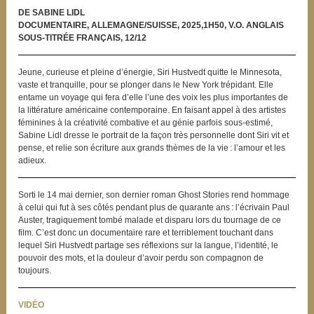
DE SABINE LIDL
DOCUMENTAIRE, ALLEMAGNE/SUISSE, 2025,1H50, V.O. ANGLAIS
SOUS-TITRÉE FRANÇAIS, 12/12
Jeune, curieuse et pleine d’énergie, Siri Hustvedt quitte le Minnesota,
vaste et tranquille, pour se plonger dans le New York trépidant. Elle
entame un voyage qui fera d’elle l’une des voix les plus importantes de
la littérature américaine contemporaine. En faisant appel à des artistes
féminines à la créativité combative et au génie parfois sous-estimé,
Sabine Lidl dresse le portrait de la façon très personnelle dont Siri vit et
pense, et relie son écriture aux grands thèmes de la vie : l’amour et les
adieux.
Sorti le 14 mai dernier, son dernier roman Ghost Stories rend hommage
à celui qui fut à ses côtés pendant plus de quarante ans : l’écrivain Paul
Auster, tragiquement tombé malade et disparu lors du tournage de ce
film. C’est donc un documentaire rare et terriblement touchant dans
lequel Siri Hustvedt partage ses réflexions sur la langue, l’identité, le
pouvoir des mots, et la douleur d’avoir perdu son compagnon de
toujours.
VIDÉO