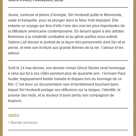
SOUS-TITRÉE FRANÇAIS, 12/12
Jeune, curieuse et pleine d’énergie, Siri Hustvedt quitte le Minnesota,
vaste et tranquille, pour se plonger dans le New York trépidant. Elle
entame un voyage qui fera d’elle l’une des voix les plus importantes de
la littérature américaine contemporaine. En faisant appel à des artistes
féminines à la créativité combative et au génie parfois sous-estimé,
Sabine Lidl dresse le portrait de la façon très personnelle dont Siri vit et
pense, et relie son écriture aux grands thèmes de la vie : l’amour et les
adieux.
Sorti le 14 mai dernier, son dernier roman Ghost Stories rend hommage
à celui qui fut à ses côtés pendant plus de quarante ans : l’écrivain Paul
Auster, tragiquement tombé malade et disparu lors du tournage de ce
film. C’est donc un documentaire rare et terriblement touchant dans
lequel Siri Hustvedt partage ses réflexions sur la langue, l’identité, le
pouvoir des mots, et la douleur d’avoir perdu son compagnon de
toujours.
VIDÉO
> Bande-annonce