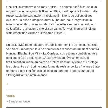
Ceci est l’histoire vraie de Tony Kiritsis, un homme ruiné à cause d’un
emprunt : à Indianapolis, le 8 février 1977, il kidnappe le fils du courtier
responsable de sa situation. Il réclame 5 millions de dollars et des
excuses. La prise d’otage va durer 63 heures, sous les yeux de la
télévision locale, puis nationale. Les États-Unis se passionnent pour
cette affaire, et chacun·e choisit son camp. Tony est-il un criminel, ou
simplement une victime qui réclame justice ?
En exclusivité régionale au CityClub, le dernier film de l’immense Gus
Van Sant – récompensé à de nombreuses reprises notamment pour Will
Hunting, Elephant ou Milk – La Corde au cou est une comédie noire et
politique tirée de faits réels. C’est l’envers du rêve américain, le
tiraillement qui mène au point de rupture dans un système qui protège
les puissant·es et réprime toute forme de résistance. Les fractures états-
unienne d’hier font échos à celles d’aujourd’hui, portées par un Bill
Skarsgård tout en ambivalence.
+
VIDÉO
> Bande-annonce