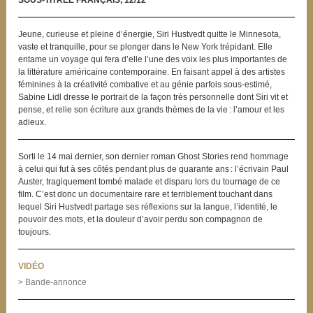
SOUS-TITRÉE FRANÇAIS, 12/12
Jeune, curieuse et pleine d’énergie, Siri Hustvedt quitte le Minnesota,
vaste et tranquille, pour se plonger dans le New York trépidant. Elle
entame un voyage qui fera d’elle l’une des voix les plus importantes de
la littérature américaine contemporaine. En faisant appel à des artistes
féminines à la créativité combative et au génie parfois sous-estimé,
Sabine Lidl dresse le portrait de la façon très personnelle dont Siri vit et
pense, et relie son écriture aux grands thèmes de la vie : l’amour et les
adieux.
Sorti le 14 mai dernier, son dernier roman Ghost Stories rend hommage
à celui qui fut à ses côtés pendant plus de quarante ans : l’écrivain Paul
Auster, tragiquement tombé malade et disparu lors du tournage de ce
film. C’est donc un documentaire rare et terriblement touchant dans
lequel Siri Hustvedt partage ses réflexions sur la langue, l’identité, le
pouvoir des mots, et la douleur d’avoir perdu son compagnon de
toujours.
VIDÉO
> Bande-annonce