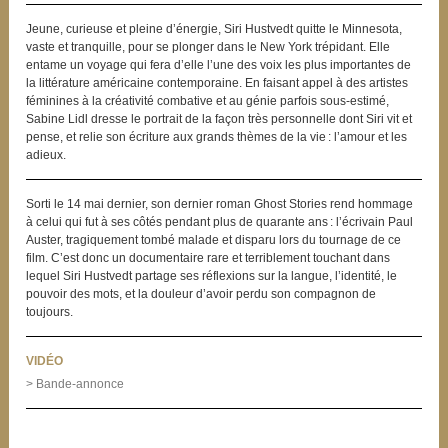
Jeune, curieuse et pleine d’énergie, Siri Hustvedt quitte le Minnesota,
vaste et tranquille, pour se plonger dans le New York trépidant. Elle
entame un voyage qui fera d’elle l’une des voix les plus importantes de
la littérature américaine contemporaine. En faisant appel à des artistes
féminines à la créativité combative et au génie parfois sous-estimé,
Sabine Lidl dresse le portrait de la façon très personnelle dont Siri vit et
pense, et relie son écriture aux grands thèmes de la vie : l’amour et les
adieux.
Sorti le 14 mai dernier, son dernier roman Ghost Stories rend hommage
à celui qui fut à ses côtés pendant plus de quarante ans : l’écrivain Paul
Auster, tragiquement tombé malade et disparu lors du tournage de ce
film. C’est donc un documentaire rare et terriblement touchant dans
lequel Siri Hustvedt partage ses réflexions sur la langue, l’identité, le
pouvoir des mots, et la douleur d’avoir perdu son compagnon de
toujours.
VIDÉO
> Bande-annonce