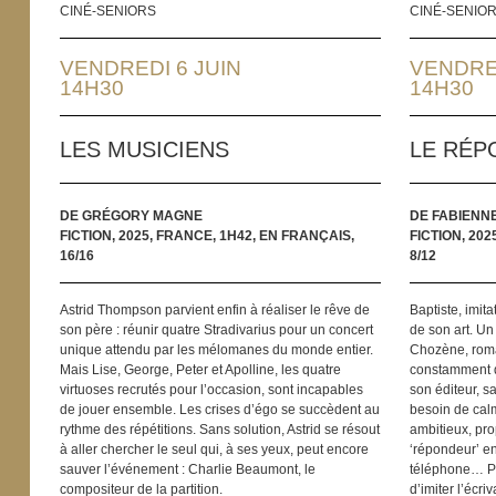
CINÉ-SENIORS
CINÉ-SENIO
VENDREDI 6 JUIN
VENDRED
14H30
14H30
LES MUSICIENS
LE RÉP
DE GRÉGORY MAGNE
DE FABIENN
FICTION, 2025, FRANCE, 1H42, EN FRANÇAIS,
FICTION, 202
16/16
8/12
Astrid Thompson parvient enfin à réaliser le rêve de
Baptiste, imita
son père : réunir quatre Stradivarius pour un concert
de son art. Un 
unique attendu par les mélomanes du monde entier.
Chozène, roma
Mais Lise, George, Peter et Apolline, les quatre
constamment d
virtuoses recrutés pour l’occasion, sont incapables
son éditeur, sa
de jouer ensemble. Les crises d’égo se succèdent au
besoin de calm
rythme des répétitions. Sans solution, Astrid se résout
ambitieux, pro
à aller chercher le seul qui, à ses yeux, peut encore
‘répondeur’ en
sauver l’événement : Charlie Beaumont, le
téléphone… Pe
compositeur de la partition.
d’imiter l’écri