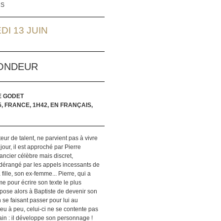
RS
I 13 JUIN
ONDEUR
E GODET
5, FRANCE, 1H42, EN FRANÇAIS,
teur de talent, ne parvient pas à vivre
jour, il est approché par Pierre
ncier célèbre mais discret,
érangé par les appels incessants de
 fille, son ex-femme... Pierre, qui a
e pour écrire son texte le plus
pose alors à Baptiste de devenir son
 se faisant passer pour lui au
u à peu, celui-ci ne se contente pas
vain : il développe son personnage !