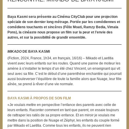
Baya Kasmi sera présente au Cinéma CityClub pour une projection
spéciale de son dernier long métrage.
Portée par les comédiennes et
comédiens touchants et sincères (Félix Moati, Ramzy Bedia, Vimala
Pons), la cinéaste
nous propose un film sur la peur et l'envie des
autres, et sur la possibilité de grandir ensemble.
MIKADO
DE BAYA KASMI
(Fiction, 2024, France, 1h34, en français, 16/16) – Mikado et Laetitia
vivent avec leurs enfants sur les routes. Quand une panne de moteur les
amène à s’installer le temps d’un été chez Vincent, un enseignant qui vit
seul avec sa fille. C’est le début d’une parenthèse enchantée qui pourrait
aussi bouleverser l’équilibre de toute la famille alors que Nuage, leur fille
aînée, se prend à rêver d’une vie normale.
BAYA KASMI À PROPOS DE SON FILM
«Je voulais mettre en perspective l’enfance des parents avec celle de
leurs enfants. Raconter comment en tant que parent, on essaie toujours
de rattraper les ratés de sa propre enfance. Et en miroir je voulais me
mettre dans la position de Nuage et Zéphyr, les enfants du couple formé
par Mikado et Laetitia. Comme tous les enfants, ils ne peuvent rien