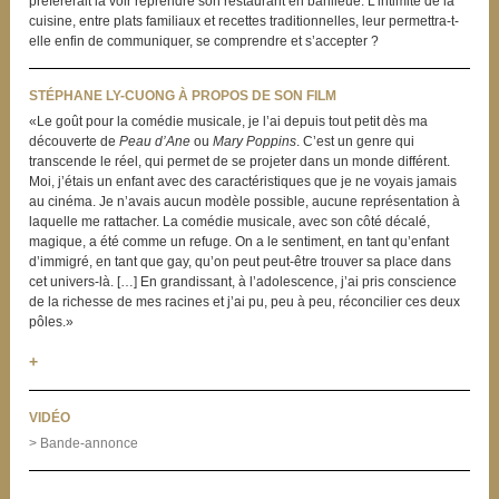
préférerait la voir reprendre son restaurant en banlieue. L’intimité de la
cuisine, entre plats familiaux et recettes traditionnelles, leur permettra-t-
elle enfin de communiquer, se comprendre et s’accepter ?
STÉPHANE LY-CUONG À PROPOS DE SON FILM
«Le goût pour la comédie musicale, je l’ai depuis tout petit dès ma
découverte de
Peau d’Ane
ou
Mary Poppins
. C’est un genre qui
transcende le réel, qui permet de se projeter dans un monde différent.
Moi, j’étais un enfant avec des caractéristiques que je ne voyais jamais
au cinéma. Je n’avais aucun modèle possible, aucune représentation à
laquelle me rattacher. La comédie musicale, avec son côté décalé,
magique, a été comme un refuge. On a le sentiment, en tant qu’enfant
d’immigré, en tant que gay, qu’on peut peut-être trouver sa place dans
cet univers-là. […] En grandissant, à l’adolescence, j’ai pris conscience
de la richesse de mes racines et j’ai pu, peu à peu, réconcilier ces deux
pôles.»
+
VIDÉO
> Bande-annonce