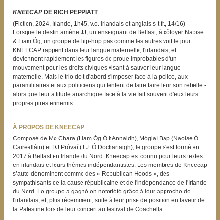
KNEECAP
DE RICH PEPPIATT
(Fiction, 2024, Irlande, 1h45, v.o. irlandais et anglais s-t fr., 14/16) –
Lorsque le destin amène JJ, un enseignant de Belfast, à côtoyer Naoise
& Liam Óg, un groupe de hip-hop pas comme les autres voit le jour.
KNEECAP rappent dans leur langue maternelle, l'irlandais, et
deviennent rapidement les figures de proue improbables d'un
mouvement pour les droits civiques visant à sauver leur langue
maternelle. Mais le trio doit d'abord s'imposer face à la police, aux
paramilitaires et aux politiciens qui tentent de faire taire leur son rebelle -
alors que leur attitude anarchique face à la vie fait souvent d'eux leurs
propres pires ennemis.
À PROPOS DE KNEECAP
Composé de Mo Chara (Liam Óg Ó hAnnaidh), Móglaí Bap (Naoise Ó
Cairealláin) et DJ Próvaí (J.J. Ó Dochartaigh), le groupe s'est formé en
2017 à Belfast en Irlande du Nord. Kneecap est connu pour leurs textes
en irlandais et leurs thèmes indépendantistes. Les membres de Kneecap
s’auto-dénominent comme des « Republican Hoods », des
sympathisants de la cause républicaine et de l'indépendance de l'Irlande
du Nord. Le groupe a gagné en notoriété grâce à leur approche de
l'irlandais, et, plus récemment, suite à leur prise de position en faveur de
la Palestine lors de leur concert au festival de Coachella.