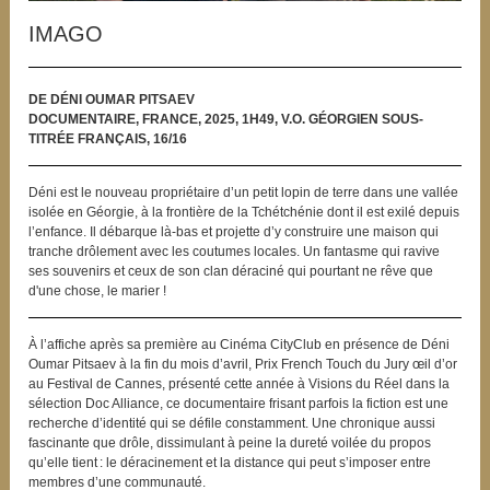
IMAGO
DE DÉNI OUMAR PITSAEV
DOCUMENTAIRE, FRANCE, 2025, 1H49, V.O. GÉORGIEN SOUS-
TITRÉE FRANÇAIS, 16/16
Déni est le nouveau propriétaire d’un petit lopin de terre dans une vallée
isolée en Géorgie, à la frontière de la Tchétchénie dont il est exilé depuis
l’enfance. Il débarque là-bas et projette d’y construire une maison qui
tranche drôlement avec les coutumes locales. Un fantasme qui ravive
ses souvenirs et ceux de son clan déraciné qui pourtant ne rêve que
d'une chose, le marier !
À l’affiche après sa première au Cinéma CityClub en présence de Déni
Oumar Pitsaev à la fin du mois d’avril, Prix French Touch du Jury œil d’or
au Festival de Cannes, présenté cette année à Visions du Réel dans la
sélection Doc Alliance, ce documentaire frisant parfois la fiction est une
recherche d’identité qui se défile constamment. Une chronique aussi
fascinante que drôle, dissimulant à peine la dureté voilée du propos
qu’elle tient : le déracinement et la distance qui peut s’imposer entre
membres d’une communauté.