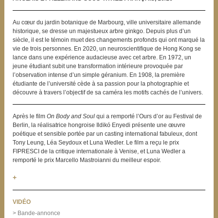
Au cœur du jardin botanique de Marbourg, ville universitaire allemande
historique, se dresse un majestueux arbre ginkgo. Depuis plus d’un
siècle, il est le témoin muet des changements profonds qui ont marqué la
vie de trois personnes. En 2020, un neuroscientifique de Hong Kong se
lance dans une expérience audacieuse avec cet arbre. En 1972, un
jeune étudiant subit une transformation intérieure provoquée par
l’observation intense d’un simple géranium. En 1908, la première
étudiante de l’université cède à sa passion pour la photographie et
découvre à travers l’objectif de sa caméra les motifs cachés de l’univers.
Après le film
On Body and Soul
qui a remporté l’Ours d’or au Festival de
Berlin, la réalisatrice hongroise Ildikó Enyedi présente une œuvre
poétique et sensible portée par un casting international fabuleux, dont
Tony Leung, Léa Seydoux et Luna Wedler. Le film a reçu le prix
FIPRESCI de la critique internationale à Venise, et Luna Wedler a
remporté le prix Marcello Mastroianni du meilleur espoir.
+
VIDÉO
> Bande-annonce