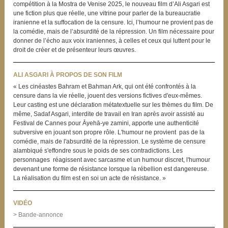
compétition à la Mostra de Venise 2025, le nouveau film d’Ali Asgari est
une fiction plus que réelle, une vitrine pour parler de la bureaucratie
iranienne et la suffocation de la censure. Ici, l’humour ne provient pas de
la comédie, mais de l’absurdité de la répression. Un film nécessaire pour
donner de l’écho aux voix iraniennes, à celles et ceux qui luttent pour le
droit de créer et de présenteur leurs œuvres.
ALI ASGARI À PROPOS DE SON FILM
« Les cinéastes Bahram et Bahman Ark, qui ont été confrontés à la
censure dans la vie réelle, jouent des versions fictives d'eux-mêmes.
Leur casting est une déclaration métatextuelle sur les thèmes du film. De
même, Sadaf Asgari, interdite de travail en Iran après avoir assisté au
Festival de Cannes pour Āyehā-ye zamini, apporte une authenticité
subversive en jouant son propre rôle. L'humour ne provient pas de la
comédie, mais de l'absurdité de la répression. Le système de censure
alambiqué s'effondre sous le poids de ses contradictions. Les
personnages réagissent avec sarcasme et un humour discret, l'humour
devenant une forme de résistance lorsque la rébellion est dangereuse.
La réalisation du film est en soi un acte de résistance. »
VIDÉO
> Bande-annonce