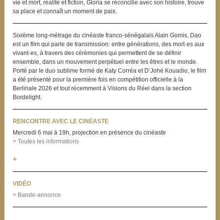
vie et mort, réalité et fiction, Gloria se réconcilie avec son histoire, trouve
sa place et connaît un moment de paix.
Sixième long-métrage du cinéaste franco-sénégalais Alain Gomis, Dao
est un film qui parle de transmission: entre générations, des mort·es aux
vivant·es, à travers des cérémonies qui permettent de se définir
ensemble, dans un mouvement perpétuel entre les êtres et le monde.
Porté par le duo sublime formé de Katy Corréa et D’Johé Kouadio, le film
a été présenté pour la première fois en compétition officielle à la
Berlinale 2026 et tout récemment à Visions du Réel dans la section
Bordelight.
RENCONTRE AVEC LE CINÉASTE
Mercredi 6 mai à 19h, projection en présence du cinéaste
> Toutes les informations
+
VIDÉO
> Bande-annonce