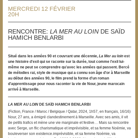
MERCREDI 12 FÉVRIER
20H
RENCONTRE:
LA MER AU LOIN
DE SAÏD
HAMICH BENLARBI
Situé dans les années 90 et couvrant une décennie,
La Mer au loin
est
une histoire d'exil qui se raconte sur la durée, tout comme l'exil lui-
même ne peut se comprendre qu'avec les années qui passent. Bercé
de mélodies raï, style de musique qui a connu son âge d'or à Marseille
au début des années 90, le film prend la forme d'un roman
d'apprentissage pour nous raconter la vie de Nour, jeune marocain
arrivé à Marseille.
LA MER AU LOIN
DE SAÏD HAMICH BENLARBI
(Fiction, France / Maroc / Belgique / Qatar, 2024, 1h57, en français, 16/16)
Nour, 27 ans, a émigré clandestinement à Marseille. Avec ses amis, il vit
de petits trafics et mène une vie marginale et festive… Mais sa rencontre
avec Serge, un flic charismatique et imprévisible, et sa femme Noémie, va
bouleverser son existence.imprévisible, et sa femme Noémie, va