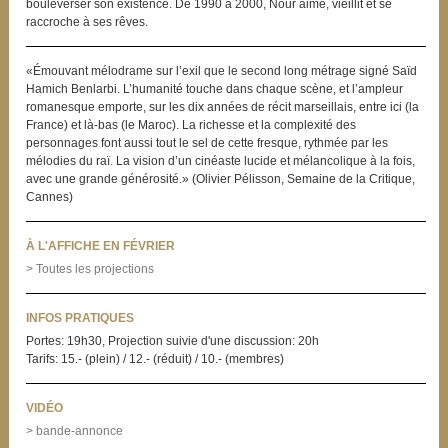
bouleverser son existence. De 1990 à 2000, Nour aime, vieillit et se
raccroche à ses rêves.
«Émouvant mélodrame sur l’exil que le second long métrage signé Saïd
Hamich Benlarbi. L’humanité touche dans chaque scène, et l’ampleur
romanesque emporte, sur les dix années de récit marseillais, entre ici (la
France) et là-bas (le Maroc). La richesse et la complexité des
personnages font aussi tout le sel de cette fresque, rythmée par les
mélodies du raï. La vision d’un cinéaste lucide et mélancolique à la fois,
avec une grande générosité.» (Olivier Pélisson, Semaine de la Critique,
Cannes)
À L'AFFICHE EN FÉVRIER
> Toutes les projections
INFOS PRATIQUES
Portes: 19h30, Projection suivie d'une discussion: 20h
Tarifs: 15.- (plein) / 12.- (réduit) / 10.- (membres)
VIDÉO
> bande-annonce