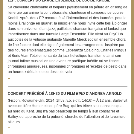
21H: CONCERT DU LARGE ENSEMBLE DE LOUISE KNOBIL
Sa chevelure chatoyante et toujours joyeusement en pétard en dit long de
l'énergie qui anime la contrebassiste, chanteuse et compositrice Louise
Knobil. Après deux EP remarqués à l'international et des tournées pour le
moins à rallonge en quartet, la musicienne nous invite cette fois à plonger
dans son univers mêlant jazz, paillettes, chanson française et fantastique
impertinence dans une formule Large Ensemble. Elle vient au CityClub
aux côtés de la virtuose guitariste Mareille Merck et d'un ensemble choral
de fine facture dont elle signe également les arrangements. Inspirée par
des figures emblématiques comme Esperanza Spalding, Charles Mingus
et Boris Vian, l'étoile montante du jazz helvétique transforme ainsi son
journal intime musical en une aventure poétique inédite où se tissent
chroniques amoureuses, insomnies chroniques et recettes de pesto dans
un heureux dédale de cordes et de voix.
+
CONCERT PRÉCÉDÉ À 18H30 DU FILM
BIRD
D'ANDREA ARNOLD
(Fiction, Royaume-Uni, 2024, 1h58, v.o. s-t fr., 14/16) – À 12 ans, Bailey vit
avec son frère Hunter et son père Bug, qui les élève seul dans un squat
au nord du Kent. Bug n'a pas beaucoup de temps à leur consacrer et
Bailey, qui approche de la puberté, cherche de l'attention et de l'aventure
ailleurs.
+