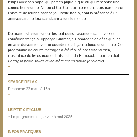
temps avec son papa, qui part en pique-nique ou qui rencontre une
copine hérissonne; Miaou et Cui-Cui, qui interrogent leurs parents sur
l’histoire de leur naissance; ou Petite Koala, dont la présence à un
anniversaire ne fera pas plaisir à tout le monde…
De grandes histoires pour les tout-petits, racontées par la voix du
comédien français Hippolyte Girardot, qui abordent les défis que les
enfants doivent relever au quotidien de façon ludique et originale. Ce
programme de courts-métrages a été réalisé par Stina Wirsén,
illustratrice de livres pour enfants, et Linda Hambäck, à qui l’on doit
Paddy, la petite souris
et
Ma Mère est un gorille (et alors?)
.
+
SÉANCE RELAX
Dimanche 23 mars à 15h
+
LE P'TIT CITYCLUB
> Le programme de janvier à mai 2025
INFOS PRATIQUES