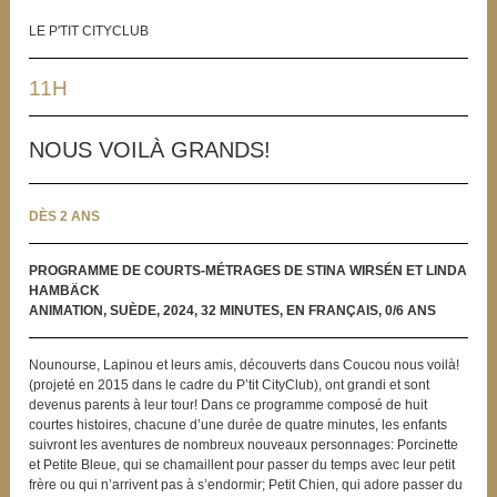
LE P'TIT CITYCLUB
11H
NOUS VOILÀ GRANDS!
DÈS 2 ANS
PROGRAMME DE COURTS-MÉTRAGES DE STINA WIRSÉN ET LINDA
HAMBÄCK
ANIMATION, SUÈDE, 2024, 32 MINUTES, EN FRANÇAIS, 0/6 ANS
Nounourse, Lapinou et leurs amis, découverts dans Coucou nous voilà!
(projeté en 2015 dans le cadre du P’tit CityClub), ont grandi et sont
devenus parents à leur tour! Dans ce programme composé de huit
courtes histoires, chacune d’une durée de quatre minutes, les enfants
suivront les aventures de nombreux nouveaux personnages: Porcinette
et Petite Bleue, qui se chamaillent pour passer du temps avec leur petit
frère ou qui n’arrivent pas à s’endormir; Petit Chien, qui adore passer du