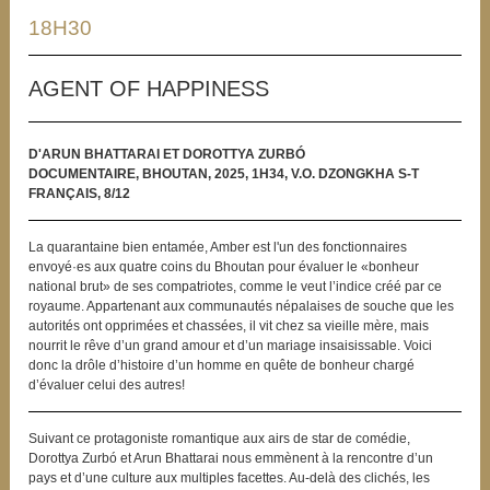
18H30
AGENT OF HAPPINESS
D'ARUN BHATTARAI ET DOROTTYA ZURBÓ
DOCUMENTAIRE, BHOUTAN, 2025, 1H34, V.O. DZONGKHA S-T
FRANÇAIS, 8/12
La quarantaine bien entamée, Amber est l'un des fonctionnaires
envoyé·es aux quatre coins du Bhoutan pour évaluer le «bonheur
national brut» de ses compatriotes, comme le veut l’indice créé par ce
royaume. Appartenant aux communautés népalaises de souche que les
autorités ont opprimées et chassées, il vit chez sa vieille mère, mais
nourrit le rêve d’un grand amour et d’un mariage insaisissable. Voici
donc la drôle d’histoire d’un homme en quête de bonheur chargé
d’évaluer celui des autres!
Suivant ce protagoniste romantique aux airs de star de comédie,
Dorottya Zurbó et Arun Bhattarai nous emmènent à la rencontre d’un
pays et d’une culture aux multiples facettes. Au-delà des clichés, les