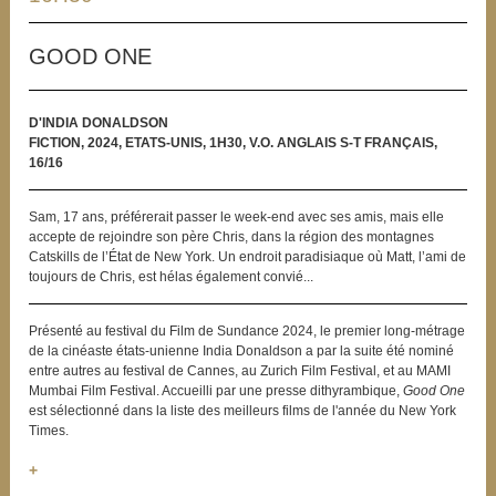
GOOD ONE
D'INDIA DONALDSON
FICTION, 2024, ETATS-UNIS, 1H30, V.O. ANGLAIS S-T FRANÇAIS,
16/16
Sam, 17 ans, préférerait passer le week-end avec ses amis, mais elle
accepte de rejoindre son père Chris, dans la région des montagnes
Catskills de l’État de New York. Un endroit paradisiaque où Matt, l’ami de
toujours de Chris, est hélas également convié...
Présenté au festival du Film de Sundance 2024, le premier long-métrage
de la cinéaste états-unienne India Donaldson a par la suite été nominé
entre autres au festival de Cannes, au Zurich Film Festival, et au MAMI
Mumbai Film Festival. Accueilli par une presse dithyrambique,
Good One
est sélectionné dans la liste des meilleurs films de l'année du New York
Times.
+