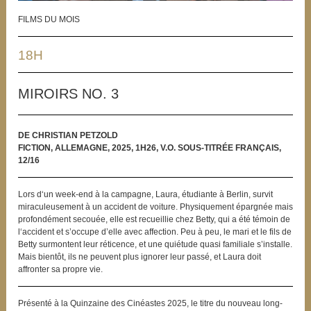
FILMS DU MOIS
18H
MIROIRS NO. 3
DE CHRISTIAN PETZOLD
FICTION, ALLEMAGNE, 2025, 1H26, V.O. SOUS-TITRÉE FRANÇAIS,
12/16
Lors d‘un week-end à la campagne, Laura, étudiante à Berlin, survit
miraculeusement à un accident de voiture. Physiquement épargnée mais
profondément secouée, elle est recueillie chez Betty, qui a été témoin de
l‘accident et s’occupe d’elle avec affection. Peu à peu, le mari et le fils de
Betty surmontent leur réticence, et une quiétude quasi familiale s’installe.
Mais bientôt, ils ne peuvent plus ignorer leur passé, et Laura doit
affronter sa propre vie.
Présenté à la Quinzaine des Cinéastes 2025, le titre du nouveau long-