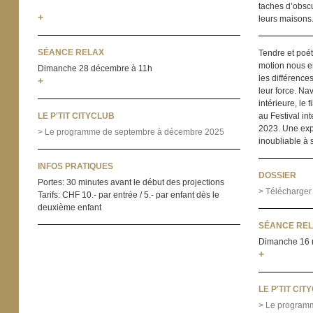
taches d’obscu
+
leurs maisons
SÉANCE RELAX
Tendre et poét
motion nous 
Dimanche 28 décembre à 11h
les différenc
+
leur force. Na
intérieure, le 
LE P'TIT CITYCLUB
au Festival in
2023. Une ex
> Le programme de septembre à décembre 2025
inoubliable à 
INFOS PRATIQUES
DOSSIER
Portes: 30 minutes avant le début des projections
> Télécharger
Tarifs: CHF 10.- par entrée / 5.- par enfant dès le
deuxième enfant
SÉANCE RE
Dimanche 16 
+
LE P'TIT CIT
> Le program