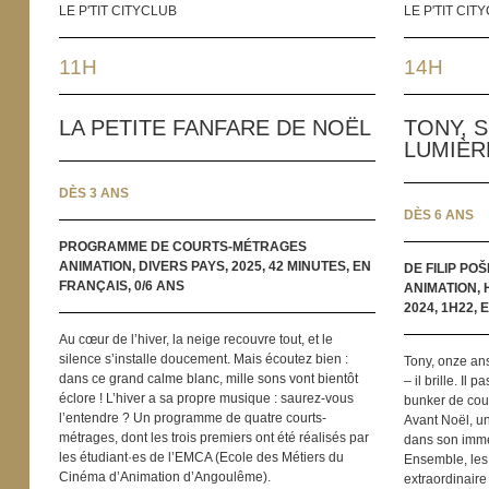
LE P'TIT CITYCLUB
LE P'TIT CIT
11H
14H
LA PETITE FANFARE DE NOËL
TONY, S
LUMIÈR
DÈS 3 ANS
DÈS 6 ANS
PROGRAMME DE COURTS-MÉTRAGES
ANIMATION, DIVERS PAYS, 2025, 42 MINUTES, EN
DE FILIP POŠ
FRANÇAIS, 0/6 ANS
ANIMATION, 
2024, 1H22,
Au cœur de l’hiver, la neige recouvre tout, et le
silence s’installe doucement. Mais écoutez bien :
Tony, onze ans
dans ce grand calme blanc, mille sons vont bientôt
– il brille. Il
éclore ! L’hiver a sa propre musique : saurez-vous
bunker de couv
l’entendre ? Un programme de quatre courts-
Avant Noël, u
métrages, dont les trois premiers ont été réalisés par
dans son imme
les étudiant·es de l’EMCA (Ecole des Métiers du
Ensemble, les
Cinéma d’Animation d’Angoulême).
extraordinaire