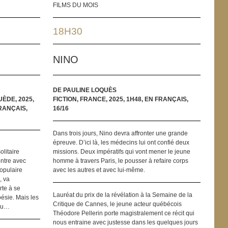
FILMS DU MOIS
18H30
NINO
DE PAULINE LOQUÈS
ÈDE, 2025,
FICTION, FRANCE, 2025, 1H48, EN FRANÇAIS,
RANÇAIS,
16/16
Dans trois jours, Nino devra affronter une grande
épreuve. D’ici là, les médecins lui ont confié deux
litaire
missions. Deux impératifs qui vont mener le jeune
ontre avec
homme à travers Paris, le pousser à refaire corps
opulaire
avec les autres et avec lui-même.
, va
rte à se
Lauréat du prix de la révélation à la Semaine de la
ésie. Mais les
Critique de Cannes, le jeune acteur québécois
évu…
Théodore Pellerin porte magistralement ce récit qui
nous entraine avec justesse dans les quelques jours