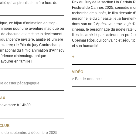
Prix du Jury de la section Un Certain 
rité qui aspirent la lumière hors de
Festival de Cannes 2025, comédie mor
.
recherche de succès, le film découle d'
personnelle du cinéaste : et si lui-mê
ique, ce bijou d’animation en stop-
dans son art ? Après avoir envisagé d'a
emmène pour une aventure magique où
cinéma, le personnage du poète raté lu
es de chacune et de chacun deviennent
il est incarné ici par l'acteur non-profe
viguant entre mystère, amitié et lumière
Ubeimar Ríos, qui convainc et séduit p
film a reçu le Prix du jury Contrechamp
et son humanité.
ternational du film d’animation d’Annecy
périence cinématographique
+
savourer en famille !
VIDÉO
> Bande-annonce
 le dossier pédagogique
LAX
novembre à 14h30
YCLUB
me de septembre à décembre 2025