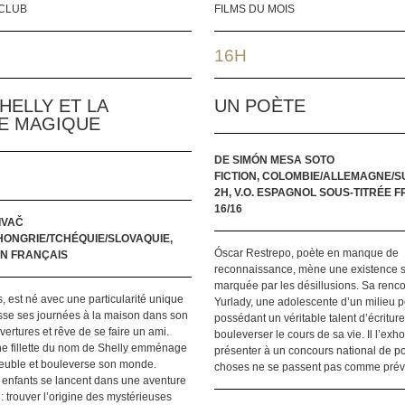
YCLUB
FILMS DU MOIS
16H
HELLY ET LA
UN POÈTE
E MAGIQUE
DE SIMÓN MESA SOTO
FICTION, COLOMBIE/ALLEMAGNE/SU
2H, V.O. ESPAGNOL SOUS-TITRÉE F
16/16
IVAČ
HONGRIE/TCHÉQUIE/SLOVAQUIE,
Óscar Restrepo, poète en manque de
 EN FRANÇAIS
reconnaissance, mène une existence so
marquée par les désillusions. Sa renc
, est né avec une particularité unique
Yurlady, une adolescente d’un milieu p
 passe ses journées à la maison dans son
possédant un véritable talent d’écriture
ertures et rêve de se faire un ami.
bouleverser le cours de sa vie. Il l’exho
ne fillette du nom de Shelly emménage
présenter à un concours national de po
uble et bouleverse son monde.
choses ne se passent pas comme pr
 enfants se lancent dans une aventure
 : trouver l’origine des mystérieuses