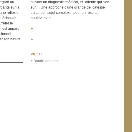
Regard au
suivant un diagnostic médical, et l'attente qui s'en
dante sur la
suit… Une approche d'une grande délicatesse
une réflexion
traitant un sujet complexe, pour un résultat
me échouait
bouleversant.
rrêter le
+
i est apparu ;
ssionnel
ar son naturel
+
VIDÉO
> Bande-annonce