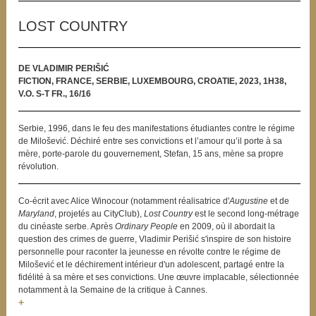
LOST COUNTRY
DE VLADIMIR PERIŠIĆ
FICTION, FRANCE, SERBIE, LUXEMBOURG, CROATIE, 2023, 1H38,
V.O. S-T FR., 16/16
Serbie, 1996, dans le feu des manifestations étudiantes contre le régime
de Milošević. Déchiré entre ses convictions et l’amour qu’il porte à sa
mère, porte-parole du gouvernement, Stefan, 15 ans, mène sa propre
révolution.
Co-écrit avec Alice Winocour (notamment réalisatrice d'
Augustine
et de
Maryland
, projetés au CityClub),
Lost Country
est le second long-métrage
du cinéaste serbe. Après
Ordinary People
en 2009, où il abordait la
question des crimes de guerre, Vladimir Perišić s'inspire de son histoire
personnelle pour raconter la jeunesse en révolte contre le régime de
Milošević et le déchirement intérieur d'un adolescent, partagé entre la
fidélité à sa mère et ses convictions. Une œuvre implacable, sélectionnée
notamment à la Semaine de la critique à Cannes.
+