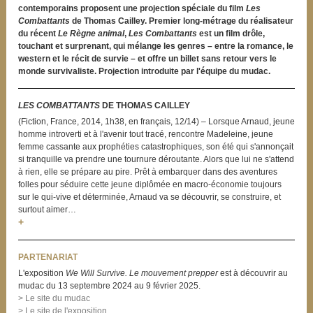
contemporains proposent une projection spéciale du film
Les
Combattants
de Thomas Cailley. Premier long-métrage du réalisateur
du
récent
Le Règne animal
,
Les Combattants
est un film drôle,
touchant et surprenant, qui mélange les genres – entre la romance, le
western et le récit de survie – et offre un billet sans retour vers le
monde survivaliste. Projection introduite par l'équipe du mudac.
LES COMBATTANTS
DE THOMAS CAILLEY
(Fiction, France, 2014, 1h38, en français, 12/14) – Lorsque Arnaud, jeune
homme introverti et à l'avenir tout tracé, rencontre Madeleine, jeune
femme cassante aux prophéties catastrophiques, son été qui s'annonçait
si tranquille va prendre une tournure déroutante. Alors que lui ne s'attend
à rien, elle se prépare au pire. Prêt à embarquer dans des aventures
folles pour séduire cette jeune diplômée en macro-économie toujours
sur le qui-vive et déterminée, Arnaud va se découvrir, se construire, et
surtout aimer…
+
PARTENARIAT
L'exposition
We Will Survive. Le mouvement prepper
est à découvrir au
mudac du 13 septembre 2024 au 9 février 2025.
> Le site du mudac
> Le site de l'exposition