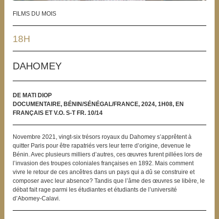
FILMS DU MOIS
18H
DAHOMEY
DE MATI DIOP
DOCUMENTAIRE, BÉNIN/SÉNÉGAL/FRANCE, 2024, 1H08, EN
FRANÇAIS ET V.O. S-T FR. 10/14
Novembre 2021, vingt-six trésors royaux du Dahomey s’apprêtent à
quitter Paris pour être rapatriés vers leur terre d’origine, devenue le
Bénin. Avec plusieurs milliers d’autres, ces œuvres furent pillées lors de
l’invasion des troupes coloniales françaises en 1892. Mais comment
vivre le retour de ces ancêtres dans un pays qui a dû se construire et
composer avec leur absence? Tandis que l’âme des œuvres se libère, le
débat fait rage parmi les étudiantes et étudiants de l’université
d’Abomey-Calavi.