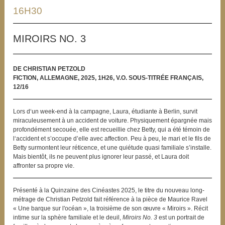
16H30
MIROIRS NO. 3
DE CHRISTIAN PETZOLD
FICTION, ALLEMAGNE, 2025, 1H26, V.O. SOUS-TITRÉE FRANÇAIS,
12/16
Lors d‘un week-end à la campagne, Laura, étudiante à Berlin, survit
miraculeusement à un accident de voiture. Physiquement épargnée mais
profondément secouée, elle est recueillie chez Betty, qui a été témoin de
l‘accident et s’occupe d’elle avec affection. Peu à peu, le mari et le fils de
Betty surmontent leur réticence, et une quiétude quasi familiale s’installe.
Mais bientôt, ils ne peuvent plus ignorer leur passé, et Laura doit
affronter sa propre vie.
Présenté à la Quinzaine des Cinéastes 2025, le titre du nouveau long-
métrage de Christian Petzold fait référence à la pièce de Maurice Ravel
« Une barque sur l'océan », la troisième de son œuvre « Miroirs ». Récit
intime sur la sphère familiale et le deuil,
Miroirs No. 3
est un portrait de