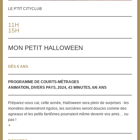
LE P'TIT CITYCLUB
11H
15H
MON PETIT HALLOWEEN
DÈS 6 ANS
PROGRAMME DE COURTS-MÉTRAGES
ANIMATION, DIVERS PAYS, 2024, 43 MINUTES, 6/6 ANS
Préparez-vous car, cette année, Halloween sera plein de surprises : les
monstres deviendront rigolos, les sorcières seront douces comme des
agneaux et les petits fantômes pourraient même devenir vos amis… ou
pas !
+