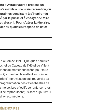
mpro d'Avracavabrac propose un
s'assimile à une vraie recréation, où
traintes consistent à s'inspirer du
 par le public et à essayer de faire
u d'esprit. Pour s'aérer la tête, rire,
ader du quotidien l'espace de deux
 en automne 1999. Quelques habitués
ochet du Caveau de l’Hôtel de Ville à
dent de monter sur scène pour faire
ts. Ça marche. Ils mettent au point un
rée d’improvisation qui trouve vite sa
 programmation des cafés-théâtres de
nnoise. Les effectifs se renforcent, les
t se reproduisent ; ils sont aujourd’hui
d’avracomédiens.
LÉMENTAIRES