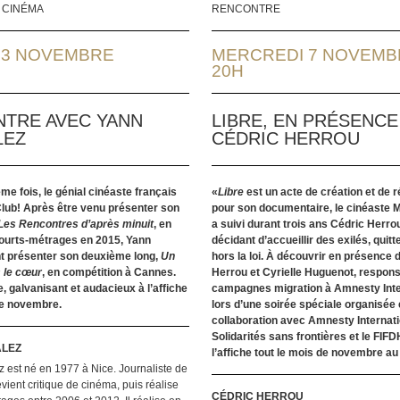
 CINÉMA
RENCONTRE
 3 NOVEMBRE
MERCREDI 7 NOVEMB
20H
TRE AVEC YANN
LIBRE, EN PRÉSENCE
LEZ
CÉDRIC HERROU
ème fois, le génial cinéaste français
«
Libre
est un acte de création et de 
Club! Après être venu présenter son
pour son documentaire, le cinéaste 
Les Rencontres d’après minuit
, en
a suivi durant trois ans Cédric Herrou
ourts-métrages en 2015, Yann
décidant d’accueillir des exilés, quitt
t présenter son deuxième long,
Un
hors la loi. À découvrir en présence 
 le cœur
, en compétition à Cannes.
Herrou et Cyrielle Huguenot, respon
e, galvanisant et audacieux à l’affiche
campagnes migration à
Amnesty Inte
de novembre.
lors d’une soirée spéciale organisée
collaboration avec Amnesty Internati
Solidarités sans frontières et le FIFD
ALEZ
l’affiche tout le mois de novembre au
est né en 1977 à Nice. Journaliste de
evient critique de cinéma, puis réalise
CÉDRIC HERROU