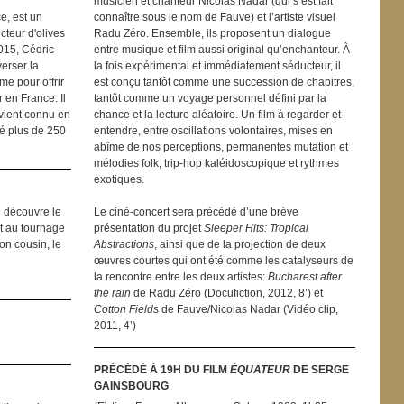
musicien et chanteur Nicolas Nadar (qui s’est fait
e, est un
connaître sous le nom de Fauve) et l’artiste visuel
cteur d'olives
Radu Zéro. Ensemble, ils proposent un dialogue
015, Cédric
entre musique et film aussi original qu’enchanteur. À
erser la
la fois expérimental et immédiatement séducteur, il
me pour offrir
est conçu tantôt comme une succession de chapitres,
 en France. Il
tantôt comme un voyage personnel défini par la
devient connu en
chance et la lecture aléatoire. Un film à regarder et
dé plus de 250
entendre, entre oscillations volontaires, mises en
abîme de nos perceptions, permanentes mutation et
mélodies folk, trip-hop kaléidoscopique et rythmes
exotiques.
l découvre le
Le ciné-concert sera précédé d’une brève
nt au tournage
présentation du projet
Sleeper Hits: Tropical
on cousin, le
Abstractions
, ainsi que de la projection de deux
œuvres courtes qui ont été comme les catalyseurs de
la rencontre entre les deux artistes:
Bucharest after
the rain
de Radu Zéro (Docufiction, 2012, 8’) et
Cotton Fields
de Fauve/Nicolas Nadar (Vidéo clip,
2011, 4’)
PRÉCÉDÉ À 19H DU FILM
ÉQUATEUR
DE SERGE
GAINSBOURG