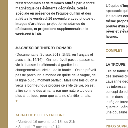
récit d’hommes et de femmes attirés par la force
L'équipe d'i
magnétique des éléments déchaînés. Soirée
spectacle qui 
spéciale en présence de l’équipe du film et des
les seules con
athlètes le vendredi 16 novembre avec photos et
thème proposé
images d’archives, projection et séance de
preuve d'un pe
dédicaces, et projections supplémentaires le
rêver et s'év
week-end à 14h.
heures.
MAGNETIC
DE THIERRY DONARD
COMPLET
(Documentaire, Suisse, 2018, 1h55, en français et
avec s-t fr., 16/16) – On ne prévoit pas de passer sa
LA TROUPE
vie à chasser les éléments, à guetter les
changements du ciel ou de la houle… On ne prévoit
Elle se forme
pas de parcourir le monde en quête de la vague, de
des soirées cr
la ligne ou du moment parfait... Mais une fois qu’on a
Lausanne déci
vécu le bonheur que procure ce style de vie, on est
les intéressan
attiré comme des aimants par une nature toujours
concept de soi
plus chaotique, pour que cela ne s’arrête jamais.
place dans la
+
la région lausa
quatre du débu
une douzaine 
ACHAT DE BILLETS EN LIGNE
> Vendredi 16 novembre à 18h ou 21h
INFOS SUPP
> Samedi 17 novembre à 14h