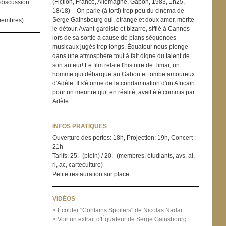
(Fiction, France, Allemagne, Gabon, 1983, 1h25,
 discussion:
18/18) – On parle (à tort!) trop peu du cinéma de
Serge Gainsbourg qui, étrange et doux amer, mérite
 (membres)
le détour. Avant-gardiste et bizarre, sifflé à Cannes
lors de sa sortie à cause de plans séquences
musicaux jugés trop longs, Équateur nous plonge
dans une atmosphère tout à fait digne du talent de
son auteur! Le film relate l'histoire de Timar, un
homme qui débarque au Gabon et tombe amoureux
d'Adèle. Il s'étonne de la condamnation d'un Africain
pour un meurtre qui, en réalité, avait été commis par
Adèle...
INFOS PRATIQUES
Ouverture des portes: 18h, Projection: 19h, Concert :
21h
Tarifs: 25.- (plein) / 20.- (membres, étudiants, avs, ai,
ri, ac, carteculture)
Petite restauration sur place
VIDÉOS
> Écouter "Contains Spoilers" de Nicolas Nadar
> Voir un extrait d'Équateur de Serge Gainsbourg