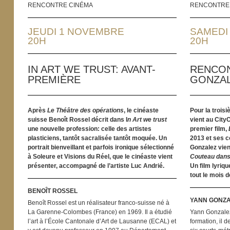
RENCONTRE CINÉMA
RENCONTRE
JEUDI 1 NOVEMBRE
SAMEDI
20H
20H
IN ART WE TRUST: AVANT-
RENCON
PREMIÈRE
GONZA
Après
Le Théâtre des opérations
, le cinéaste
Pour la troisi
suisse Benoît Rossel décrit dans I
n Art we trust
vient au City
une nouvelle profession: celle des artistes
premier film,
plasticiens, tantôt sacralisée tantôt moquée. Un
2013 et ses c
portrait bienveillant et parfois ironique sélectionné
Gonzalez vien
à Soleure et Visions du Réel, que le cinéaste vient
Couteau dans
présenter, accompagné de l’artiste Luc Andrié.
Un film lyriqu
tout le mois 
BENOÎT ROSSEL
YANN GONZ
Benoît Rossel est un réalisateur franco-suisse né à
La Garenne-Colombes (France) en 1969. Il a étudié
Yann Gonzalez 
l’art à l’École Cantonale d’Art de Lausanne (ECAL) et
formation, il d