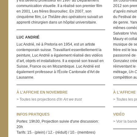
y est devenu professeur en 1997 au Département
six courts-mét
communication visuelle. Il a réalisé son premier film
2012 son prem
en 2001, Les frères Bouroullec. En 2007, son
d’après minuit
cinquième film,
Le Théâtre des opérations
suivait un
du Festival d
apprenti chirurgien dans un hôpital universitaire.
de genre. Yan
mêmes comédi
Salvatore Vivi
LUC ANDRIÉ
Maury et coll
Luc Andrié, né à Pretoria en 1954, est un artiste
musique de se
contemporain suisse. Travaillant essentiellement la
frère est le le
peinture, Luc Andrié a également réalisé des vidéos
passionné de c
d’art, objets et installations. Il a exposé son travail en
Gonzalez crée 
Suisse, France ou en Mozambique. Luc Andrié est
réinventant l
également professeur à l'École Cantonale d'Art de
métrage,
Un C
Lausanne.
compétition a
À L'AFFICHE EN NOVEMBRE
À L'AFFICH
> Toutes les projections d'
In Art we trust
> Toutes les pr
INFOS PRATIQUES
VIDÉO
Portes: 19h30, Projection suivie d'une discussion:
> Voir la ban
20h
Tarifs: 15.- (plein) / 12.- (réduit) / 10.- (membres)