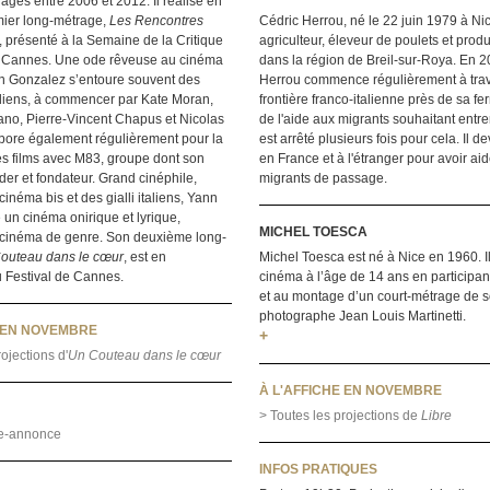
rages entre 2006 et 2012. Il réalise en
ier long-métrage,
Les Rencontres
Cédric Herrou, né le 22 juin 1979 à Nic
, présenté à la Semaine de la Critique
agriculteur, éleveur de poulets et produ
e Cannes. Une ode rêveuse au cinéma
dans la région de Breil-sur-Roya. En 2
n Gonzalez s’entoure souvent des
Herrou commence régulièrement à trav
ens, à commencer par Kate Moran,
frontière franco-italienne près de sa fer
ano, Pierre-Vincent Chapus et Nicolas
de l'aide aux migrants souhaitant entrer
abore également régulièrement pour la
est arrêté plusieurs fois pour cela. Il 
s films avec M83, groupe dont son
en France et à l'étranger pour avoir ai
ader et fondateur. Grand cinéphile,
migrants de passage.
inéma bis et des gialli italiens, Yann
un cinéma onirique et lyrique,
MICHEL TOESCA
e cinéma de genre. Son deuxième long-
outeau dans le cœur
, est en
Michel Toesca est né à Nice en 1960. I
u Festival de Cannes.
cinéma à l’âge de 14 ans en participa
et au montage d’un court-métrage de s
photographe Jean Louis Martinetti.
E EN NOVEMBRE
+
ojections d'
Un Couteau dans le cœur
À L'AFFICHE EN NOVEMBRE
> Toutes les projections de
Libre
de-annonce
INFOS PRATIQUES