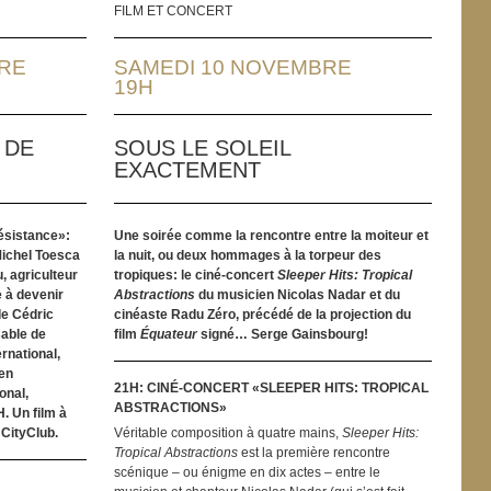
FILM ET CONCERT
RE
SAMEDI 10 NOVEMBRE
19H
 DE
SOUS LE SOLEIL
EXACTEMENT
résistance»:
Une soirée comme la rencontre entre la moiteur et
Michel Toesca
la nuit, ou deux hommages à la torpeur des
, agriculteur
tropiques: le ciné-concert
Sleeper Hits: Tropical
e à devenir
Abstractions
du musicien Nicolas Nadar et du
de Cédric
cinéaste Radu Zéro, précédé de la projection du
sable de
film
Équateur
signé… Serge Gainsbourg!
rnational,
 en
21H: CINÉ-CONCERT «SLEEPER HITS: TROPICAL
onal,
ABSTRACTIONS»
H. Un film à
 CityClub.
Véritable composition à quatre mains,
Sleeper Hits:
Tropical Abstractions
est la première rencontre
scénique – ou énigme en dix actes – entre le