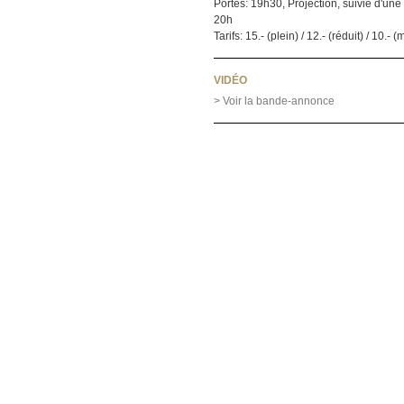
Portes: 19h30, Projection, suivie d'une
20h
Tarifs: 15.- (plein) / 12.- (réduit) / 10.-
VIDÉO
> Voir la bande-annonce