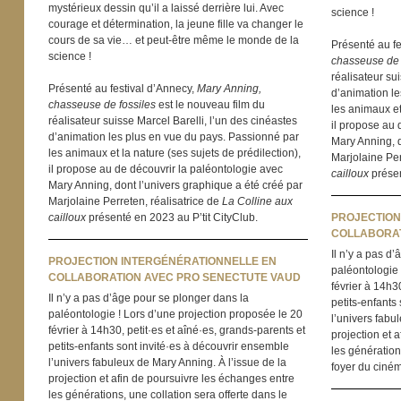
mystérieux dessin qu’il a laissé derrière lui. Avec
science !
courage et détermination, la jeune fille va changer le
cours de sa vie… et peut-être même le monde de la
Présenté au fe
science !
chasseuse de 
réalisateur su
Présenté au festival d’Annecy,
Mary Anning,
d’animation le
chasseuse de fossiles
est le nouveau film du
les animaux et 
réalisateur suisse Marcel Barelli, l’un des cinéastes
il propose au 
d’animation les plus en vue du pays. Passionné par
Mary Anning, d
les animaux et la nature (ses sujets de prédilection),
Marjolaine Per
il propose au de découvrir la paléontologie avec
cailloux
présen
Mary Anning, dont l’univers graphique a été créé par
Marjolaine Perreten, réalisatrice de
La Colline aux
cailloux
présenté en 2023 au P’tit CityClub.
PROJECTION
COLLABORAT
Il n’y a pas d
PROJECTION INTERGÉNÉRATIONNELLE EN
paléontologie 
COLLABORATION AVEC PRO SENECTUTE VAUD
février à 14h30
Il n’y a pas d’âge pour se plonger dans la
petits-enfants
paléontologie ! Lors d’une projection proposée le 20
l’univers fabu
février à 14h30, petit·es et aîné·es, grands-parents et
projection et 
petits-enfants sont invité·es à découvrir ensemble
les génération
l’univers fabuleux de Mary Anning. À l’issue de la
foyer du ciné
projection et afin de poursuivre les échanges entre
les générations, une collation sera offerte dans le