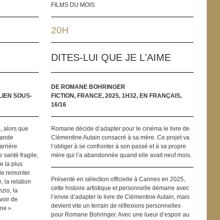
FILMS DU MOIS
20H
DITES-LUI QUE JE L'AIME
DE ROMANE BOHRINGER
TALIEN SOUS-
FICTION, FRANCE, 2025, 1H32, EN FRANÇAIS,
16/16
, alors que
Romane décide d’adapter pour le cinéma le livre de
grande
Clémentine Autain consacré à sa mère. Ce projet va
arrière
l’obliger à se confronter à son passé et à sa propre
 santé fragile,
mère qui l’a abandonnée quand elle avait neuf mois.
 la plus
de remonter
Présenté en sélection officielle à Cannes en 2025,
, la relation
cette histoire artistique et personnelle démarre avec
zio, la
l’envie d’adapter le livre de Clémentine Autain, mais
voir de
devient vite un terrain de réflexions personnelles
ine ».
pour Romane Bohringer. Avec une lueur d’espoir au