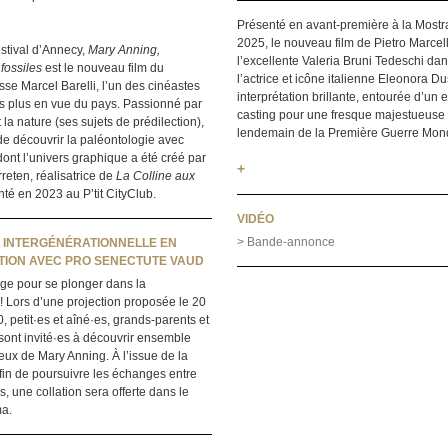
Présenté en avant-première à la Mostr
2025, le nouveau film de Pietro Marcell
stival d’Annecy,
Mary Anning,
l’excellente Valeria Bruni Tedeschi dan
fossiles
est le nouveau film du
l’actrice et icône italienne Eleonora D
isse Marcel Barelli, l’un des cinéastes
interprétation brillante, entourée d’un 
s plus en vue du pays. Passionné par
casting pour une fresque majestueuse su
la nature (ses sujets de prédilection),
lendemain de la Première Guerre Mond
de découvrir la paléontologie avec
ont l’univers graphique a été créé par
+
reten, réalisatrice de
La Colline aux
té en 2023 au P’tit CityClub.
VIDÉO
> Bande-annonce
 INTERGÉNÉRATIONNELLE EN
ION AVEC PRO SENECTUTE VAUD
’âge pour se plonger dans la
! Lors d’une projection proposée le 20
, petit·es et aîné·es, grands-parents et
 sont invité·es à découvrir ensemble
leux de Mary Anning. À l’issue de la
afin de poursuivre les échanges entre
s, une collation sera offerte dans le
ma.