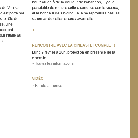
bout : au-delà de la douleur de l’abandon, il y a la
a de Venise
possibilité de rompre cette chaîne, ce cercle vicieux,
o est porté par
et le bonheur de savoir qu’elle ne reproduira pas les
s le rôle de
schémas de celles et ceux avant elle.
use. Une
+
excellent
r l’Italie au
iale.
RENCONTRE AVEC LA CINÉASTE | COMPLET !
Lund 9 février à 20h, projection en présence de la
cinéaste
> Toutes les informations
VIDÉO
> Bande-annonce