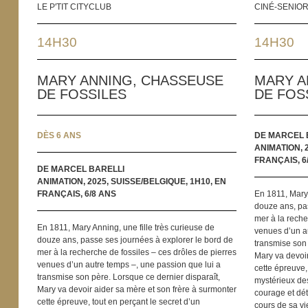
LE P'TIT CITYCLUB
CINÉ-SENIO
14H30
14H30
MARY ANNING, CHASSEUSE
MARY A
DE FOSSILES
DE FOS
DÈS 6 ANS
DE MARCEL 
ANIMATION, 
FRANÇAIS, 6
DE MARCEL BARELLI
ANIMATION, 2025, SUISSE/BELGIQUE, 1H10, EN
FRANÇAIS, 6/8 ANS
En 1811, Mary 
douze ans, pas
mer à la reche
En 1811, Mary Anning, une fille très curieuse de
venues d’un au
douze ans, passe ses journées à explorer le bord de
transmise son 
mer à la recherche de fossiles – ces drôles de pierres
Mary va devoir
venues d’un autre temps –, une passion que lui a
cette épreuve,
transmise son père. Lorsque ce dernier disparaît,
mystérieux dess
Mary va devoir aider sa mère et son frère à surmonter
courage et dét
cette épreuve, tout en perçant le secret d’un
cours de sa v