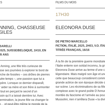
RS
FILMS DU MOIS
17H30
NNING, CHASSEUSE
ELEONORA DUSE
SILES
DE PIETRO MARCELLO
FICTION, ITALIE, 2025, 2H03, V.O. I
BARELLI
TITRÉE FRANÇAIS, 16/16
2025, SUISSE/BELGIQUE, 1H10, EN
/8 ANS
À la fin de la première guerre mondiale
l’Italie enterre son soldat inconnu, la 
Anning, une fille très curieuse de
Eleonora Duse arrive au terme d’une c
se ses journées à explorer le bord de
légendaire. Mais malgré son âge et une
rche de fossiles – ces drôles de pierres
celle que beaucoup considèrent comme
tre temps –, une passion que lui a
grande actrice de son époque décide 
père. Lorsque ce dernier disparaît,
sur scène. Les récriminations de sa fille
 aider sa mère et son frère à surmonter
complexe avec le grand poète D’Annun
 tout en perçant le secret d’un
montée du fascisme et l’arrivée au pou
in qu’il a laissé derrière lui. Avec
Mussolini, rien n’arrêtera Duse « la div
ermination, la jeune fille va changer le
ie… et peut-être même le monde de la