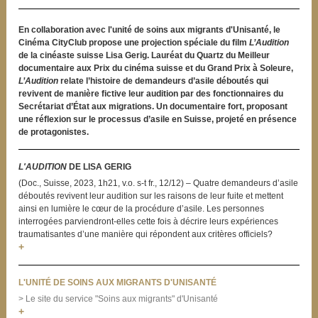
En collaboration avec l'unité de soins aux migrants d'Unisanté, le
Cinéma CityClub propose une projection spéciale du film
L’Audition
de la cinéaste suisse Lisa Gerig. Lauréat du Quartz du Meilleur
documentaire aux Prix du cinéma suisse et du Grand Prix à Soleure,
L’Audition
relate l’histoire de demandeurs d’asile déboutés qui
revivent de manière fictive leur audition par des fonctionnaires du
Secrétariat d’État aux migrations. Un documentaire fort, proposant
une réflexion sur le processus d’asile en Suisse, projeté en présence
de protagonistes.
L'AUDITION
DE LISA GERIG
(Doc., Suisse, 2023, 1h21, v.o. s-t fr., 12/12) – Quatre demandeurs d’asile
déboutés revivent leur audition sur les raisons de leur fuite et mettent
ainsi en lumière le cœur de la procédure d’asile. Les personnes
interrogées parviendront-elles cette fois à décrire leurs expériences
traumatisantes d’une manière qui répondent aux critères officiels?
+
L'UNITÉ DE SOINS AUX MIGRANTS D'UNISANTÉ
> Le site du service "Soins aux migrants" d'Unisanté
+