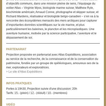
d’objectifs communs, dans une mission pleine de sens, l’équipage du
voilier Atlas – Virginie Wyss, biologiste marine suisse; Matthew Ryle,
biochimiste américain; Arnaud Conne, photographe et skipper suisse; et
Richard Mardens, réalisateur et biologiste belgo-canadien – s’en va à la
rencontre des écosystèmes menacés des mers arctiques pour capturer
d’importantes données scientifiques sur la vie marine, et plus
particulièrement les baleines, le plancton et les microplastiques. Une
aventure humaine, motivée par la science participative, l’aventure et le
dépassement de soi.
PARTENARIAT
Projection proposée en partenariat avec Atlas Expéditions, association
au service de la recherche, de la connaissance et de la conservation du
patrimoine, fondée par un groupe de spéléologues, amoureux·ses de la
mer, explorateurs et exploratrices.
> Le site d'Atlas Expéditions
INFOS PRATIQUES
Portes à 19h30, Projection suivie d'une discussion: 20h
Tarifs: 15.- (plein) / 12.- (réduit) / 10.- (membres)
VIDÉO