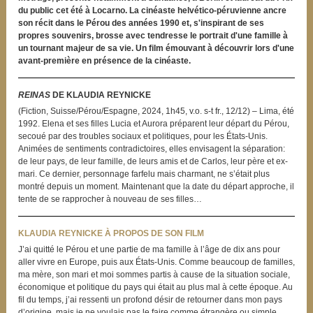
du public cet été à Locarno
. La cinéaste helvético-péruvienne ancre
son récit dans le Pérou des années 1990 et, s'inspirant de ses
propres souvenirs, brosse avec tendresse le portrait d'une famille à
un tournant majeur de sa vie. Un film émouvant à découvrir lors d'une
avant-première en présence de la cinéaste.
REINAS
DE KLAUDIA REYNICKE
(Fiction, Suisse/Pérou/Espagne, 2024, 1h45, v.o. s-t fr., 12/12) – Lima, été
1992. Elena et ses filles Lucia et Aurora préparent leur départ du Pérou,
secoué par des troubles sociaux et politiques, pour les États-Unis.
Animées de sentiments contradictoires, elles envisagent la séparation:
de leur pays, de leur famille, de leurs amis et de Carlos, leur père et ex-
mari. Ce dernier, personnage farfelu mais charmant, ne s’était plus
montré depuis un moment. Maintenant que la date du départ approche, il
tente de se rapprocher à nouveau de ses filles…
KLAUDIA REYNICKE À PROPOS DE SON FILM
J’ai quitté le Pérou et une partie de ma famille à l’âge de dix ans pour
aller vivre en Europe, puis aux États-Unis. Comme beaucoup de familles,
ma mère, son mari et moi sommes partis à cause de la situation sociale,
économique et politique du pays qui était au plus mal à cette époque. Au
fil du temps, j’ai ressenti un profond désir de retourner dans mon pays
d’origine, mais je ne voulais pas le faire comme étrangère ou simple