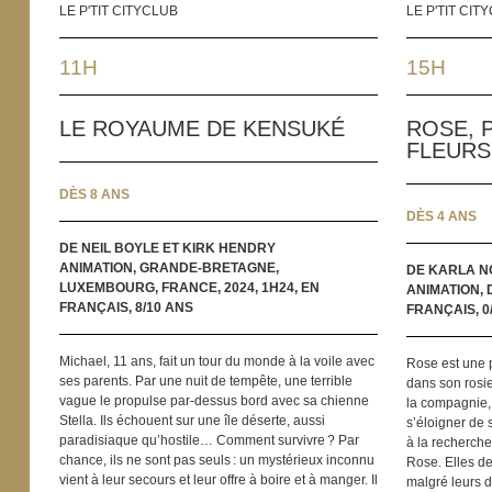
LE P'TIT CITYCLUB
LE P'TIT CIT
11H
15H
LE ROYAUME DE KENSUKÉ
ROSE, 
FLEURS
DÈS 8 ANS
DÈS 4 ANS
DE NEIL BOYLE ET KIRK HENDRY
ANIMATION, GRANDE-BRETAGNE,
DE KARLA 
LUXEMBOURG, FRANCE, 2024, 1H24, EN
ANIMATION, 
FRANÇAIS, 8/10 ANS
FRANÇAIS, 0
Michael, 11 ans, fait un tour du monde à la voile avec
Rose est une p
ses parents. Par une nuit de tempête, une terrible
dans son rosie
vague le propulse par-dessus bord avec sa chienne
la compagnie, 
Stella. Ils échouent sur une île déserte, aussi
s’éloigner de s
paradisiaque qu’hostile… Comment survivre ? Par
à la recherche
chance, ils ne sont pas seuls : un mystérieux inconnu
Rose. Elles d
vient à leur secours et leur offre à boire et à manger. Il
malgré leurs di