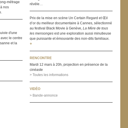
 long-métrage
révèle…
 à nos
e.
Prix de la mise en scène Un Certain Regard et Œil
d’or du meilleur documentaire à Cannes, sélectionné
au festival Black Movie à Genève,
La Mère de tous
uivie d'une
les mensonges
est une exploration aussi minutieuse
 avec le centre
que puissante et émouvante des non-dits familiaux.
sanne et la
+
RENCONTRE
Mardi 12 mars à 20h, projection en présence de la
cinéaste
> Toutes les informations
VIDÉO
> Bande-annonce