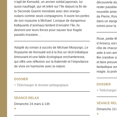
s’agit de Kensuké, un ancien soldat japonais, lui
découverte du 
aussi naufragé, qui vit retiré sur l’île depuis la fin de
rester paisibl
la Seconde Guerre mondiale avec des orangs-
nouvelle amie
outans comme seuls compagnons. Il ouvre les portes
de Pierre, Ros
de son royaume à Michael. Lorsque de dangereux
dans un dang
trafiquants d’animaux tentent d’envahir l’île, ils
noires pour l
devront unir leurs forces pour sauver leur fragile
paradis insulaire…
Rose, petite fé
d’Annecy, est u
Adapté du roman à succès de Michael Morpurgo,
Le
rôle de chacun
Royaume de Kensuké
est à la fois un récit initiatique
aide à son ami
émouvant et une fable écologique enchanteresse,
fée craintive 
qui offre une réflexion sur la fraternité et l’importance
et faire preuv
de vivre en harmonie avec la nature.
fantastique av
magie, la poési
DOSSIER
DOSSIER
> Télécharger le dossier pédagogique
> Télécharger l
SÉANCE RELAX
SÉANCE RE
Dimanche 24 mars à 14h
+
Dimanche 10 
+