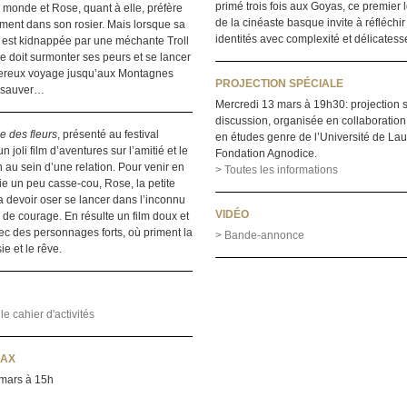
primé trois fois aux Goyas, ce premier
monde et Rose, quant à elle, préfère
de la cinéaste basque invite à réfléchir
ement dans son rosier. Mais lorsque sa
identités avec complexité et délicatess
 est kidnappée par une méchante Troll
e doit surmonter ses peurs et se lancer
ereux voyage jusqu’aux Montagnes
PROJECTION SPÉCIALE
a sauver…
Mercredi 13 mars à 19h30: projection s
discussion, organisée en collaboration
e des fleurs
, présenté au festival
en études genre de l’Université de Lau
n joli film d’aventures sur l’amitié et le
Fondation Agnodice.
 au sein d’une relation. Pour venir en
> Toutes les informations
e un peu casse-cou, Rose, la petite
va devoir oser se lancer dans l’inconnu
VIDÉO
e de courage. En résulte un film doux et
ec des personnages forts, où priment la
> Bande-annonce
e et le rêve.
e cahier d'activités
LAX
mars à 15h