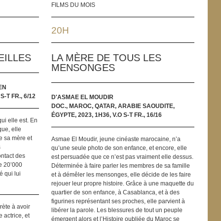
FILMS DU MOIS
20H
EILLES
LA MÈRE DE TOUS LES
MENSONGES
EN
S-T FR., 6/12
D'ASMAE EL MOUDIR
DOC., MAROC, QATAR, ARABIE SAOUDITE,
ÉGYPTE, 2023, 1H36, V.O S-T FR., 16/16
ui elle est. En
ue, elle
e sa mère et
Asmae El Moudir, jeune cinéaste marocaine, n’a
s
qu’une seule photo de son enfance, et encore, elle
ontact des
est persuadée que ce n’est pas vraiment elle dessus.
te 20’000
Déterminée à faire parler les membres de sa famille
é qui lui
et à démêler les mensonges, elle décide de les faire
rejouer leur propre histoire. Grâce à une maquette du
quartier de son enfance, à Casablanca, et à des
figurines représentant ses proches, elle parvient à
rète à avoir
libérer la parole. Les blessures de tout un peuple
 actrice, et
émergent alors et l’Histoire oubliée du Maroc se