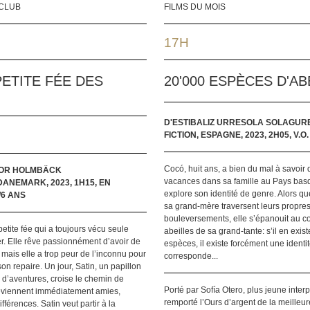
YCLUB
FILMS DU MOIS
17H
PETITE FÉE DES
20'000 ESPÈCES D'AB
D'ESTIBALIZ URRESOLA SOLAGUR
FICTION, ESPAGNE, 2023, 2H05, V.O. 
Cocó, huit ans, a bien du mal à savoir q
NOR HOLMBÄCK
vacances dans sa famille au Pays basq
DANEMARK, 2023, 1H15, EN
explore son identité de genre. Alors qu
/6 ANS
sa grand-mère traversent leurs propre
bouleversements, elle s’épanouit au c
etite fée qui a toujours vécu seule
abeilles de sa grand-tante: s’il en exis
r. Elle rêve passionnément d’avoir de
espèces, il existe forcément une identit
mais elle a trop peur de l’inconnu pour
corresponde...
on repaire. Un jour, Satin, un papillon
 d’aventures, croise le chemin de
Porté par Sofía Otero, plus jeune interp
eviennent immédiatement amies,
remporté l’Ours d’argent de la meilleure
fférences. Satin veut partir à la