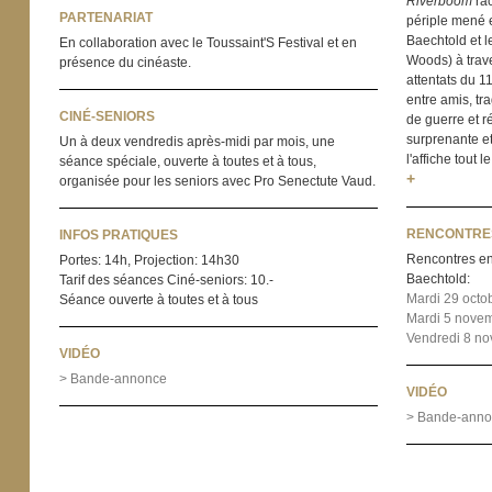
Riverboom
rac
PARTENARIAT
périple mené e
Baechtold et l
En collaboration avec le Toussaint'S Festival et en
Woods) à trav
présence du cinéaste.
attentats du 1
entre amis, t
CINÉ-SENIORS
de guerre et r
surprenante et
Un à deux vendredis après-midi par mois, une
l'affiche tout
séance spéciale, ouverte à toutes et à tous,
+
organisée pour les seniors avec Pro Senectute Vaud.
RENCONTRE
INFOS PRATIQUES
Rencontres en
Portes: 14h, Projection: 14h30
Baechtold:
Tarif des séances Ciné-seniors: 10.-
Mardi 29 octo
Séance ouverte à toutes et à tous
Mardi 5 nove
Vendredi 8 n
VIDÉO
> Bande-annonce
VIDÉO
> Bande-anno