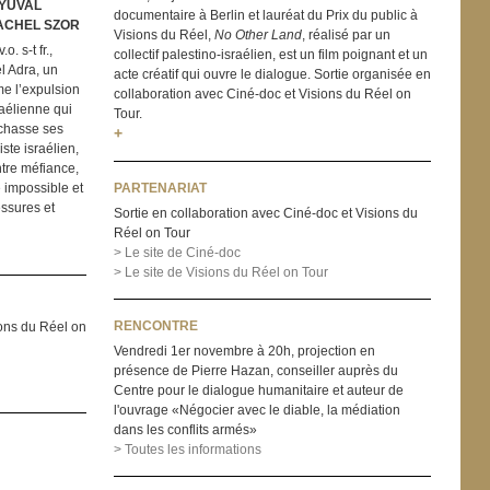
 YUVAL
documentaire à Berlin et lauréat du Prix du public à
ACHEL SZOR
Visions du Réel,
No Other Land
, réalisé par un
. s-t fr.,
collectif palestino-israélien, est un film poignant et un
l Adra, un
acte créatif qui ouvre le dialogue. Sortie organisée en
lme l’expulsion
collaboration avec Ciné-doc et Visions du Réel on
aélienne qui
Tour.
 chasse ses
+
iste israélien,
tre méfiance,
e impossible et
PARTENARIAT
essures et
Sortie en collaboration avec Ciné-doc et Visions du
Réel on Tour
> Le site de Ciné-doc
> Le site de Visions du Réel on Tour
RENCONTRE
ions du Réel on
Vendredi 1er novembre à 20h, projection en
présence de Pierre Hazan, conseiller auprès du
Centre pour le dialogue humanitaire et auteur de
l'ouvrage «Négocier avec le diable, la médiation
dans les conflits armés»
> Toutes les informations