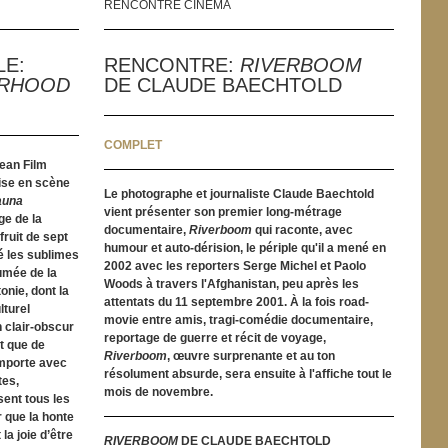
RENCONTRE CINÉMA
LE:
RENCONTRE:
RIVERBOOM
ERHOOD
DE CLAUDE BAECHTOLD
COMPLET
ean Film
ise en scène
Le photographe et journaliste Claude Baechtold
auna
vient présenter son premier long-métrage
ge de la
documentaire,
Riverboom
qui raconte, avec
fruit de sept
humour et auto-dérision, le périple qu'il a mené en
né les sublimes
2002 avec les reporters Serge Michel et Paolo
umée de la
Woods à travers l'Afghanistan, peu après les
nie, dont la
attentats du 11 septembre 2001. À la fois road-
lturel
movie entre amis, tragi-comédie documentaire,
 clair-obscur
reportage de guerre et récit de voyage,
ôt que de
Riverboom
, œuvre surprenante et au ton
emporte avec
résolument absurde, sera ensuite à l'affiche tout le
tes,
mois de novembre.
sent tous les
r que la honte
la joie d’être
RIVERBOOM
DE CLAUDE BAECHTOLD