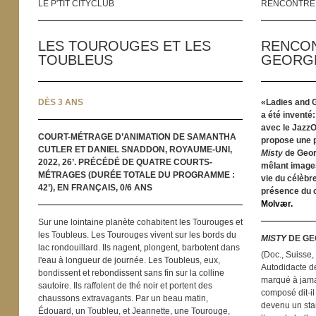
LE P'TIT CITYCLUB
RENCONTRE
LES TOUROUGES ET LES
RENCO
TOUBLEUS
GEORG
DÈS 3 ANS
«Ladies and G
a été inventé
avec le JazzO
COURT-MÉTRAGE D’ANIMATION DE SAMANTHA
propose une p
CUTLER ET DANIEL SNADDON, ROYAUME-UNI,
Misty
de Geo
2022, 26’. PRÉCÉDÉ DE QUATRE COURTS-
mêlant images
MÉTRAGES (DURÉE TOTALE DU PROGRAMME :
vie du célèbr
42’), EN FRANÇAIS, 0/6 ANS
présence du c
Molvær.
Sur une lointaine planète cohabitent les Tourouges et
les Toubleus. Les Tourouges vivent sur les bords du
MISTY
DE G
lac rondouillard. Ils nagent, plongent, barbotent dans
(Doc., Suisse, 
l'eau à longueur de journée. Les Toubleus, eux,
Autodidacte de
bondissent et rebondissent sans fin sur la colline
marqué à jamai
sautoire. Ils raffolent de thé noir et portent des
composé dit-il
chaussons extravagants. Par un beau matin,
devenu un stan
Édouard, un Toubleu, et Jeannette, une Tourouge,