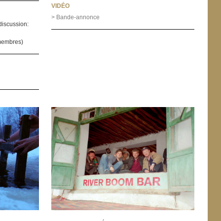
VIDÉO
> Bande-annonce
discussion:
 (membres)