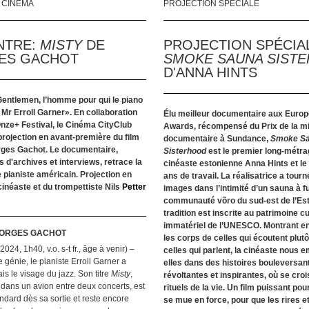
 CINÉMA
PROJECTION SPÉCIALE
NTRE:
MISTY
DE
PROJECTION SPÉCIA
ES GACHOT
SMOKE SAUNA SIST
D'ANNA HINTS
entlemen, l’homme pour qui le piano
: Mr Erroll Garner».
En collaboration
Élu meilleur documentaire aux Europ
nze+ Festival
, le Cinéma CityClub
Awards, récompensé du Prix de la m
rojection en avant-première du film
documentaire à Sundance,
Smoke S
rges Gachot
. Le documentaire,
Sisterhood
est le premier long-métra
 d'archives et interviews, retrace
la
cinéaste estonienne Anna Hints et le 
e pianiste américain. Projection en
ans de travail. La réalisatrice a tour
inéaste et du trompettiste Nils
Petter
images dans l’intimité d’un sauna à f
communauté võro du sud-est de l’Esto
tradition est inscrite au patrimoine cu
immatériel de l’UNESCO. Montrant en
EORGES GACHOT
les corps de celles qui écoutent plut
2024, 1h40, v.o. s-t fr., âge à venir) –
celles qui parlent, la cinéaste nous 
 génie, le pianiste Erroll Garner a
elles dans des histoires bouleversan
s le visage du jazz. Son titre
Misty
,
révoltantes et inspirantes, où se croi
 dans un avion entre deux concerts, est
rituels de la vie. Un film puissant pou
dard dès sa sortie et reste encore
se mue en force, pour que les rires et 