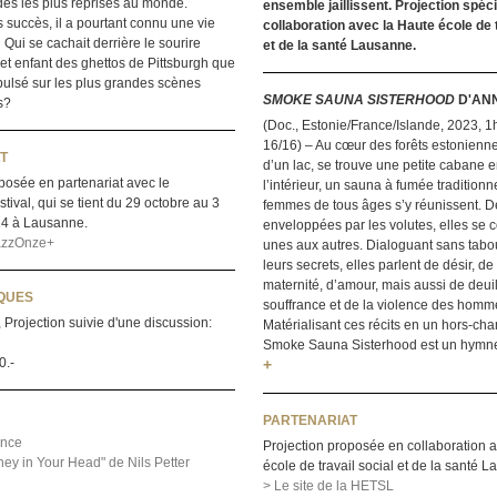
des les plus reprises au monde.
ensemble jaillissent. Projection spéc
 succès, il a pourtant connu une vie
collaboration avec la Haute école de t
ui se cachait derrière le sourire
et de la santé Lausanne.
t enfant des ghettos de Pittsburgh que
opulsé sur les plus grandes scènes
SMOKE SAUNA SISTERHOOD
D'ANN
s?
(Doc., Estonie/France/Islande, 2023, 1h29
16/16) – Au cœur des forêts estonienn
T
d’un lac, se trouve une petite cabane e
posée en partenariat avec le
l’intérieur, un sauna à fumée traditionn
ival, qui se tient du 29 octobre au 3
femmes de tous âges s’y réunissent. D
4 à Lausanne.
enveloppées par les volutes, elles se c
JazzOnze+
unes aux autres. Dialoguant sans tabou
leurs secrets, elles parlent de désir, de
maternité, d’amour, mais aussi de deuil
IQUES
souffrance et de la violence des homm
 Projection suivie d'une discussion:
Matérialisant ces récits en un hors-ch
Smoke Sauna Sisterhood est un hymne à
0.-
+
PARTENARIAT
nce
Projection proposée en collaboration 
ey in Your Head" de Nils Petter
école de travail social et de la santé 
> Le site de la HETSL