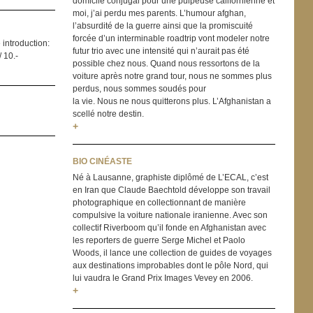
domicile conjugal pour une pulpeuse californienne et
moi, j’ai perdu mes parents. L’humour afghan,
l’absurdité de la guerre ainsi que la promiscuité
forcée d’un interminable roadtrip vont modeler notre
 introduction:
futur trio avec une intensité qui n’aurait pas été
/ 10.-
possible chez nous. Quand nous ressortons de la
voiture après notre grand tour, nous ne sommes plus
perdus, nous sommes soudés pour
la vie. Nous ne nous quitterons plus. L’Afghanistan a
scellé notre destin.
+
BIO CINÉASTE
Né à Lausanne, graphiste diplômé de L’ECAL, c’est
en Iran que Claude Baechtold développe son travail
photographique en collectionnant de manière
compulsive la voiture nationale iranienne. Avec son
collectif Riverboom qu’il fonde en Afghanistan avec
les reporters de guerre Serge Michel et Paolo
Woods, il lance une collection de guides de voyages
aux destinations improbables dont le pôle Nord, qui
lui vaudra le Grand Prix Images Vevey en 2006.
+