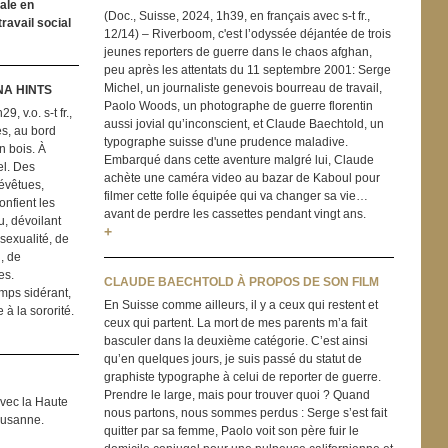
iale en
(Doc., Suisse, 2024, 1h39, en français avec s-t fr.,
ravail social
12/14) – Riverboom, c'est l’odyssée déjantée de trois
jeunes reporters de guerre dans le chaos afghan,
peu après les attentats du 11 septembre 2001: Serge
Michel, un journaliste genevois bourreau de travail,
A HINTS
Paolo Woods, un photographe de guerre florentin
, v.o. s-t fr.,
aussi jovial qu’inconscient, et Claude Baechtold, un
es, au bord
typographe suisse d'une prudence maladive.
n bois. À
Embarqué dans cette aventure malgré lui, Claude
el. Des
achète une caméra video au bazar de Kaboul pour
évêtues,
filmer cette folle équipée qui va changer sa vie…
onfient les
avant de perdre les cassettes pendant vingt ans.
, dévoilant
+
 sexualité, de
, de
es.
CLAUDE BAECHTOLD À PROPOS DE SON FILM
amps sidérant,
En Suisse comme ailleurs, il y a ceux qui restent et
 la sororité.
ceux qui partent. La mort de mes parents m’a fait
basculer dans la deuxième catégorie. C’est ainsi
qu’en quelques jours, je suis passé du statut de
graphiste typographe à celui de reporter de guerre.
Prendre le large, mais pour trouver quoi ? Quand
avec la Haute
nous partons, nous sommes perdus : Serge s’est fait
Lausanne.
quitter par sa femme, Paolo voit son père fuir le