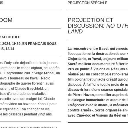
IS
PROJECTION SPÉCIALE
BOOM
PROJECTION ET
DISCUSSION:
NO OT
LAND
 BAECHTOLD
, 2024, 1H39, EN FRANÇAIS SOUS-
La rencontre entre Basel, qui enregis
S, 12/14
l’occupation et la destruction de son 
Cisjordanie, et Yuval, un jeune militan
st l’odyssée déjantée de trois jeunes
Sacré meilleur documentaire à Berlin
guerre dans le chaos afghan, peu après
Prix du public à Visions du Réel,
No O
du 11 septembre 2001: Serge Michel, un
réalisé par un collectif palestino-isra
nevois bourreau de travail, Paolo
film poignant et un acte créatif qui ou
tographe de guerre florentin aussi
dialogue. À l'affiche tout le mois de 
nscient, et Claude Baechtold, un
découvrir lors d'une séance spécial
isse d'une prudence maladive.
de Pierre Hazan, conseiller auprès d
 cette aventure malgré lui, Claude
le dialogue humanitaire et auteur de 
méra video au bazar de Kaboul pour
«Négocier avec le diable, la médiatio
olle équipée qui va changer sa vie…
conflits armés». Sortie organisée en 
e les cassettes pendant vingt ans.
avec Ciné-doc et Visions du Réel on 