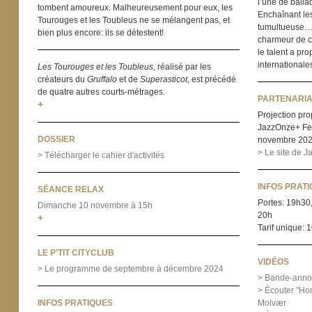
l’une de balla
tombent amoureux. Malheureusement pour eux, les
Enchaînant les
Tourouges et les Toubleus ne se mélangent pas, et
tumultueuse… Q
bien plus encore: ils se détestent!
charmeur de ce
le talent a pr
internationale
Les Tourouges et les Toubleus
, réalisé par les
créateurs du
Gruffalo
et de
Superasticot
, est précédé
de quatre autres courts-métrages.
PARTENARIA
+
Projection pro
JazzOnze+ Fest
DOSSIER
novembre 202
> Le site de 
> Télécharger le cahier d'activités
INFOS PRAT
SÉANCE RELAX
Portes: 19h30,
Dimanche 10 novembre à 15h
20h
+
Tarif unique: 1
LE P'TIT CITYCLUB
VIDÉOS
> Le programme de septembre à décembre 2024
> Bande-anno
> Écouter "Hon
INFOS PRATIQUES
Molvær