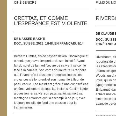
CINÉ-SENIORS
FILMS DU MO
CRETTAZ, ET COMME
RIVER
L'ESPÉRANCE EST VIOLENTE
DE CLAUDE
DE NASSER BAKHTI
DOC., SUISSE
DOC., SUISSE, 2023, 1H48, EN FRANÇAIS, 8/14
TITRÉ ANGLAI
Bernard Crettaz, fils de paysan devenu sociologue et
Riverboom, c'e
ethnologue, ouvre les portes de son intimité. Ayant
reporters de 
fait du sujet de la mort l'œuvre de sa vie, il se confie
les attentats 
face à la caméra. Son corps douloureux lui rappelle
journaliste ge
que l’avenir n’est plus une promesse: toutes ses
Woods, un pho
croyances s’effondrent, et son humanité à fleur de
jovial qu’inco
peau vacille. Il se maintient grâce à une curiosité et à
typographe su
un émerveillement de tous les instants. Ce film l’aide
Embarqué dans
à questionner sa vie, son pays, sa foi, sa mort, sa
achète une ca
montagne et tout ce qu’il a accompli à ce jour, avec
filmer cette f
toujours en toile de fond une passion pour la
avant de perdr
transmission.