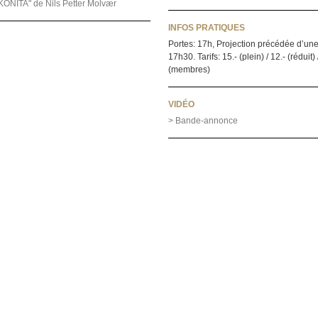
KONITA" de Nils Petter Molvær
INFOS PRATIQUES
Portes: 17h, Projection précédée d’une
17h30. Tarifs: 15.- (plein) / 12.- (réduit) 
(membres)
VIDÉO
> Bande-annonce