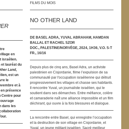
FILMS DU MOIS
NO OTHER LAND
HER
DE BASEL ADRA, YUVAL ABRAHAM, HAMDAN
BALLAL ET RACHEL SZOR
DOC., PALESTINE/NORVÈGE, 2024, 1H36, V.O. S-T
tre
FR., 16/16
village en
t israélien.
 et lauréat du
Depuis plus de cinq ans, Basel Adra, un activiste
ther Land
,
palestinien en Cisjordanie, filme l’expulsion de sa
élien, est un
communauté par l'occupation israélienne qui détruit
vre le
progressivement les villages et chasse ses habitants.
novembre et à
Il rencontre Yuval, un journaliste israélien, qui le
e en présence
soutient dans ses démarches. Entre méfiance, colère
u Centre pour
et camaraderie naît une alliance impossible et un film
l'ouvrage
déchirant, qui ouvre à la fois blessures et dialogue.
n dans les
collaboration
Tour.
La rencontre entre Basel, qui enregistre l’occupation
et la destruction de son village en Cisjordanie, et
Yuval, un jeune militant israélien. Sacré meilleur