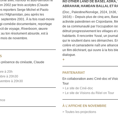
onte avec humour et auto-dérision le
NO OTHER LAND
DE BASEL ADRA,
n 2002 par trois acolytes (Claude
ABRAHAM, HAMDAN BALLAL ET R
es reporters Serge Michel et Paolo
(Doc., Palestine/Norvège, 2024, 1h36, v.o
ers l'Afghanistan, peu après les
16/16) – Depuis plus de cinq ans, Base
1 septembre 2001. À la fois road-movie
activiste palestinien en Cisjordanie, fi
ragi-comédie documentaire, reportage
de sa communauté par l'occupation isr
écit de voyage,
Riverboom
, œuvre
détruit progressivement les villages et
 au ton résolument absurde, est à
habitants. Il rencontre Yuval, un journal
 le mois de novembre.
qui le soutient dans ses démarches. En
colère et camaraderie naît une allianc
un film déchirant, qui ouvre à la fois bl
dialogue.
S
+
 présence du cinéaste, Claude
bre à 20h
PARTENARIAT
mbre à 20h30
En collaboration avec Ciné-doc et Vis
ovembre à 20h30
Tour
> Le site de Ciné-doc
> Le site de Visions du Réel on Tour
nce
À L'AFFICHE EN NOVEMBRE
> Toutes les projections