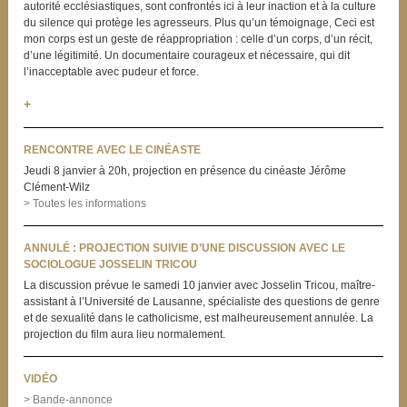
autorité ecclésiastiques, sont confrontés ici à leur inaction et à la culture
du silence qui protège les agresseurs. Plus qu’un témoignage, Ceci est
mon corps est un geste de réappropriation : celle d’un corps, d’un récit,
d’une légitimité. Un documentaire courageux et nécessaire, qui dit
l’inacceptable avec pudeur et force.
+
RENCONTRE AVEC LE CINÉASTE
Jeudi 8 janvier à 20h, projection en présence du cinéaste Jérôme
Clément-Wilz
> Toutes les informations
ANNULÉ : PROJECTION SUIVIE D’UNE DISCUSSION AVEC LE
SOCIOLOGUE JOSSELIN TRICOU
La discussion prévue le samedi 10 janvier avec Josselin Tricou, maître-
assistant à l’Université de Lausanne, spécialiste des questions de genre
et de sexualité dans le catholicisme, est malheureusement annulée. La
projection du film aura lieu normalement.
VIDÉO
> Bande-annonce