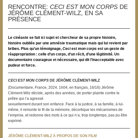
RENCONTRE:
CECI EST MON CORPS
DE
JÉRÔME CLÉMENT-WILZ, EN SA
PRÉSENCE
Le cinéaste se fait ici sujet et chercheur de sa propre histoire,
histoire oubliée par une amnésie traumatique mais qui lui revient par
bribes. Plus qu’un témoignage,
Ceci est mon corps
est un geste de
réappropriation : celle d’un corps, d’un récit, d’une légitimité. Un
documentaire courageux et nécessaire, qui dit l’inacceptable avec
pudeur et force.
CECI EST MON CORPS
DE JÉRÔME CLÉMENT-WILZ
(Documentaire, France, 2024, 1h04, en français, 16/16) Jérôme
Clément-Wilz décide, après des années, de porter plainte contre le
prêtre qui l’a agressé
sexuellement durant son enfance. Face à la justice, à sa famille, à lui-
même, il remonte le fil de la mémoire, décortique les mécanismes de
l’emprise, et redonne des mots à ce qui n’a, trop longtemps, pas pu être
exprimé.
JÉRÔME CLÉMENT-WILZ À PROPOS DE SON FILM