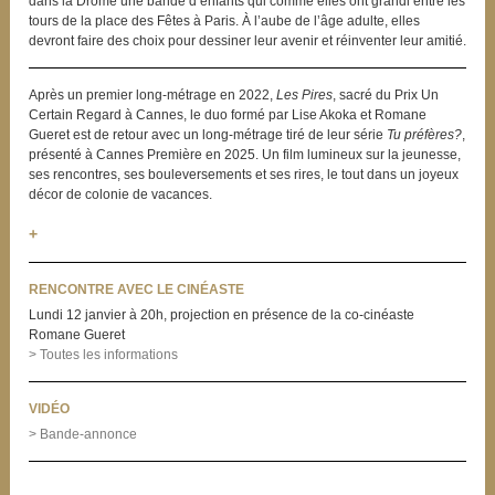
dans la Drôme une bande d’enfants qui comme elles ont grandi entre les
tours de la place des Fêtes à Paris. À l’aube de l’âge adulte, elles
devront faire des choix pour dessiner leur avenir et réinventer leur amitié.
Après un premier long-métrage en 2022,
Les Pires
, sacré du Prix Un
Certain Regard à Cannes, le duo formé par Lise Akoka et Romane
Gueret est de retour avec un long-métrage tiré de leur série
Tu préfères?
,
présenté à Cannes Première en 2025. Un film lumineux sur la jeunesse,
ses rencontres, ses bouleversements et ses rires, le tout dans un joyeux
décor de colonie de vacances.
+
RENCONTRE AVEC LE CINÉASTE
Lundi 12 janvier à 20h, projection en présence de la co-cinéaste
Romane Gueret
> Toutes les informations
VIDÉO
> Bande-annonce