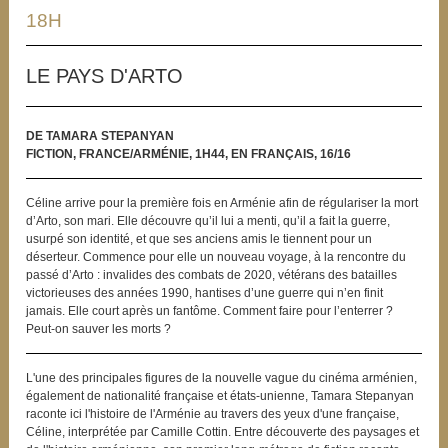
18H
LE PAYS D'ARTO
DE TAMARA STEPANYAN
FICTION, FRANCE/ARMÉNIE, 1H44, EN FRANÇAIS, 16/16
Céline arrive pour la première fois en Arménie afin de régulariser la mort
d’Arto, son mari. Elle découvre qu’il lui a menti, qu’il a fait la guerre,
usurpé son identité, et que ses anciens amis le tiennent pour un
déserteur. Commence pour elle un nouveau voyage, à la rencontre du
passé d’Arto : invalides des combats de 2020, vétérans des batailles
victorieuses des années 1990, hantises d’une guerre qui n’en finit
jamais. Elle court après un fantôme. Comment faire pour l’enterrer ?
Peut-on sauver les morts ?
L'une des principales figures de la nouvelle vague du cinéma arménien,
également de nationalité française et états-unienne, Tamara Stepanyan
raconte ici l'histoire de l'Arménie au travers des yeux d'une française,
Céline, interprétée par Camille Cottin. Entre découverte des paysages et