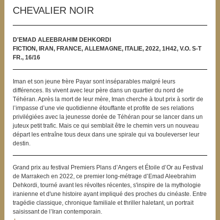
CHEVALIER NOIR
D'EMAD ALEEBRAHIM DEHKORDI
FICTION, IRAN, FRANCE, ALLEMAGNE, ITALIE, 2022, 1H42, V.O. S-T
FR., 16/16
Iman et son jeune frère Payar sont inséparables malgré leurs
différences. Ils vivent avec leur père dans un quartier du nord de
Téhéran. Après la mort de leur mère, Iman cherche à tout prix à sortir de
l’impasse d’une vie quotidienne étouffante et profite de ses relations
privilégiées avec la jeunesse dorée de Téhéran pour se lancer dans un
juteux petit trafic. Mais ce qui semblait être le chemin vers un nouveau
départ les entraîne tous deux dans une spirale qui va bouleverser leur
destin.
Grand prix au festival Premiers Plans d’Angers et Étoile d’Or au Festival
de Marrakech en 2022, ce premier long-métrage d’Emad Aleebrahim
Dehkordi, tourné avant les révoltes récentes, s'inspire de la mythologie
iranienne et d'une histoire ayant impliqué des proches du cinéaste. Entre
tragédie classique, chronique familiale et thriller haletant, un portrait
saisissant de l’Iran contemporain.