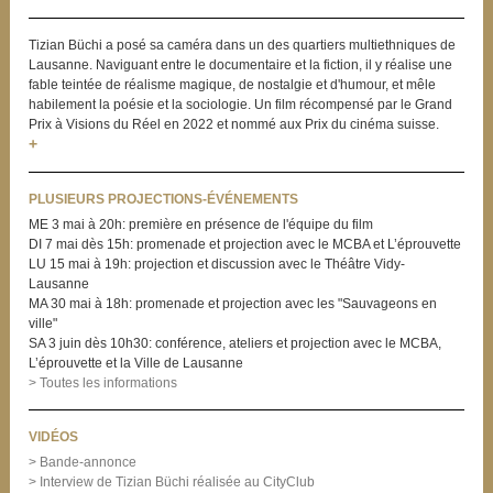
Tizian Büchi a posé sa caméra dans un des quartiers multiethniques de
Lausanne. Naviguant entre le documentaire et la fiction, il y réalise une
fable teintée de réalisme magique, de nostalgie et d'humour, et mêle
habilement la poésie et la sociologie. Un film récompensé par le Grand
Prix à Visions du Réel en 2022 et nommé aux Prix du cinéma suisse.
+
PLUSIEURS PROJECTIONS-ÉVÉNEMENTS
ME 3 mai à 20h: première en présence de l'équipe du film
DI 7 mai dès 15h: promenade et projection avec le MCBA et L’éprouvette
LU 15 mai à 19h: projection et discussion avec le Théâtre Vidy-
Lausanne
MA 30 mai à 18h: promenade et projection avec les "Sauvageons en
ville"
SA 3 juin dès 10h30: conférence, ateliers et projection avec le MCBA,
L’éprouvette et la Ville de Lausanne
> Toutes les informations
VIDÉOS
> Bande-annonce
> Interview de Tizian Büchi réalisée au CityClub