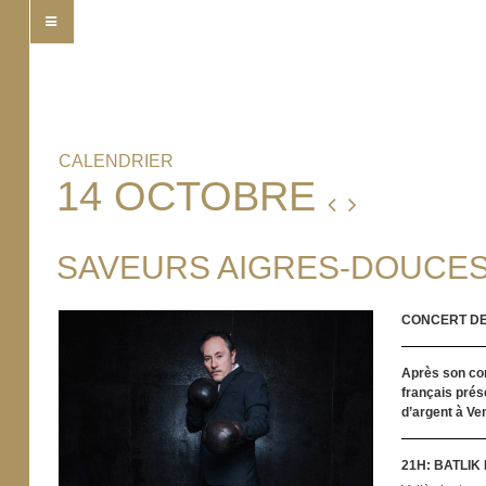
CALENDRIER
14 OCTOBRE
SAVEURS AIGRES-DOUCES
CONCERT DE
Après son conc
français prés
d’argent à Ven
21H: BATLIK