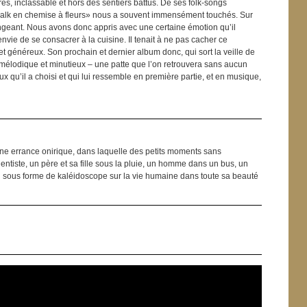
res, inclassable et hors des sentiers battus. De ses folk-songs
 Falk en chemise à fleurs» nous a souvent immensément touchés. Sur
rangeant. Nous avons donc appris avec une certaine émotion qu’il
envie de se consacrer à la cuisine. Il tenait à ne pas cacher ce
t généreux. Son prochain et dernier album donc, qui sort la veille de
 mélodique et minutieux – une patte que l’on retrouvera sans aucun
ux qu’il a choisi et qui lui ressemble en première partie, et en musique,
e errance onirique, dans laquelle des petits moments sans
iste, un père et sa fille sous la pluie, un homme dans un bus, un
n sous forme de kaléidoscope sur la vie humaine dans toute sa beauté