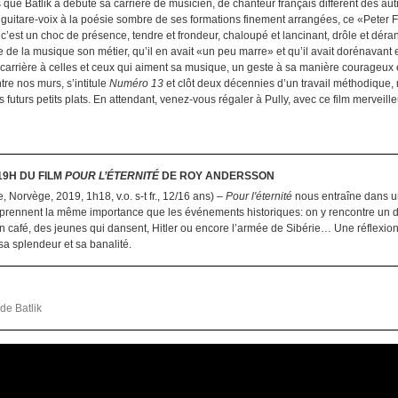
s que Batlik a débuté sa carrière de musicien, de chanteur français différent des aut
 guitare-voix à la poésie sombre de ses formations finement arrangées, ce «Peter
 c’est un choc de présence, tendre et frondeur, chaloupé et lancinant, drôle et dé
ire de la musique son métier, qu’il en avait «un peu marre» et qu’il avait dorénavant 
carrière à celles et ceux qui aiment sa musique, un geste à sa manière courageux e
tre nos murs, s’intitule
Numéro 13
et clôt deux décennies d’un travail méthodique,
 futurs petits plats. En attendant, venez-vous régaler à Pully, avec ce film merveille
19H DU FILM
POUR L’ÉTERNITÉ
DE ROY ANDERSSON
, Norvège, 2019, 1h18, v.o. s-t fr., 12/16 ans) –
Pour l'éternité
nous entraîne dans un
ennent la même importance que les événements historiques: on y rencontre un dent
 café, des jeunes qui dansent, Hitler ou encore l’armée de Sibérie… Une réflexio
 sa splendeur et sa banalité.
 de Batlik