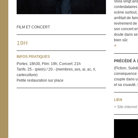
Voilà vingt an
contestataires
scène surtout,
arrêtait de fa
revirement de 
FILM ET CONCERT
son concert en
doute dans ses
bien sûr.
19H
+
INFOS PRATIQUES
PRÉCÉDÉ À 
Portes: 18h30, Film: 19h, Concert: 21h
(Fiction, Suède
Tarifs: 25.- (plein) / 20.- (membres, avs, ai, ac, ri,
conséquence pr
carteculture)
couple dans un
Petite restauration sur place
et sa cruauté,
LIEN
> Site internet