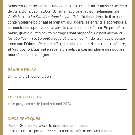
Monsieur Bout-de-Bois
est une adaptation de l’album jeunesse
Stickman
de Julia Donaldson et Axel Scheffler, autrice et auteur notamment de
Gruffalo
et de
La Sorcière dans les airs
. Très fidèle au livre, le film est un
conte moderne poignant et prenant, qui aidera les enfants à apprendre à
surmonter les épreuves et à faire face au monde extérieur. En première
partie, quatre autres courts-métrages sont proposés:
Le petit oiseau et
les abeilles
(4’) et
Le petit oiseau et la chenille
(4’) de la cinéaste suisse
Lena von Döhren,
Pas à pas
(8’), l’histoire d’une petite botte qui s’égare,
et
Rainboy
(5’), qui met en scène un petit garçon qui plante des gouttes
pour récolter des nuages.
SÉANCE RELAX
Dimanche 11 février à 15h
+
LE P'TIT CITYCLUB
> Le programme de janvier à mai 2024
INFOS PRATIQUES
Portes: 30 minutes avant le début des projections
Tarifs: CHF 10.- par entrée / 5.- par enfant dès le deuxième enfant