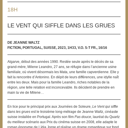
18H
LE VENT QUI SIFFLE DANS LES GRUES
DE JEANNE WALTZ
FICTION, PORTUGAL, SUISSE, 2023, 1H33, V.O. S-T FR., 16/16
Algarve, début des années 1990. Restée seule après le décès de sa
grand-mère, Milene Leandro, 27 ans, se réfugie dans l’ancienne usine
familiale, où vivent désormais les Mata, une famille capverdienne. Elle y
fait la rencontre d’Antonino. En dépit de leurs différences, une idylle naît
entre les deux. Mais pour la famille Leandro, riches notables de la
région, une telle relation est inconcevable. Ils décident de prendre en
main la vie de Milene…
En lice pour le principal prix aux Journées de Soleure,
Le Vent qui siffle
dans les grues
est le troisième long-métrage de Jeanne Waltz, cinéaste
suisse installée en Portugal. Après son film
Pas douce
, lauréat du Quartz
du meilleur scénario aux Prix du cinéma suisse en 2008, elle adapte le
roman éponyme de Lídia Jorge et réalise un drame romantique sur fond